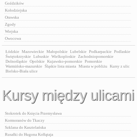
Goździków
Kołodziejska
Orawska
Zgody
Wiejska
Owocowa
Łódzkie
Mazowieckie
Małopolskie
Lubelskie
Podkarpackie
Podlaskie
Świętokrzyskie
Lubuskie
Wielkoploskie
Zachodniopomorskie
Dolnośląskie
Opolskie
Kujawsko-pomorskie
Pomorskie
Warmińsko-mazurskie
Śląskie lista miasta
Miasta w pobliżu
Kursy z ulic
Bielsko-Biała ulice
Kursy między ulicami
Stokrotek do Księcia Przemysława
Kormoranów do Tkaczy
Szklana do Kasztelańska
Rusałki do Hugona Kołłątaja