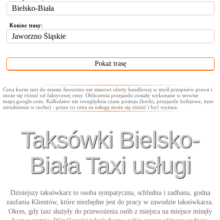
Koniec trasy:
Cena kursu taxi do miasta Jaworzno nie stanowi oferty handlowej w myśl przepisów prawa i
może się różnić od faktycznej ceny. Obliczenia przejazdu zostały wykonane w serwise
maps.google.com. Kalkulator nie uwzględnia czasu postoju (korki, przejazdy kolejowe, inne
utrudnienia w ruchu) - przez co cena za usługę może się różnić i być wyższa.
Taksówki Bielsko-
Biała Taxi usługi
Dzisiejszy taksówkarz to osoba sympatyczna, schludna i zadbana, godna
zaufania Klientów, które niezbędne jest do pracy w zawodzie taksówkarza.
Okres, gdy taxi służyły do przewożenia osób z miejsca na miejsce minęły