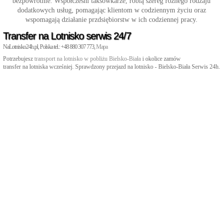
bezpowrotnie. Współcześni taksówkarze, robią szereg różnego rodzaju
dodatkowych usług, pomagając klientom w codziennym życiu oraz
wspomagają działanie przdsiębiorstw w ich codziennej pracy.
Transfer na Lotnisko serwis 24/7
NaLotnisko24h.pl, Polska tel.: +48 880 307 773,
Mapa
Potrzebujesz
transport na lotnisko w pobliżu Bielsko-Biała
i okolice zamów
transfer na lotniska wcześniej. Sprawdzony przejazd na lotnisko - Bielsko-Biała Serwis 24h.