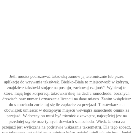
Jeśli musisz podróżować taksówką zamów ją telefonicznie lub przez
aplikację do wzywania taksówek. Bielsko-Biała to miejscowość w którym,
znajdziesz taksówki stojące na postoju, zachowaj czujność! Wybieraj te
które, mają logo korporacji taksówkarskiej na dachu samochodu, bocznych
drzwiach oraz numer i oznaczenie licencji na dane miasto. Zanim wsiądziesz
do samochodu zorientuj się ile zapłacisz za przejazd. Taksówkarz ma
obowiązek umieścić w dostępnym miejscu wewnątrz samochodu cennik za
przejazd. Widoczny on musi być również z zewnątrz, najczęściej jest na
przedniej szybie oraz tylnych drzwiach samochodu. Wiedz że cena za
przejazd jest wyliczana na podstawie wskazania taksometru. Dla tego zobacz,
czy taksometr jest widziany z miejsca które, zająłeś jeżeli tak nie jest – lepiej