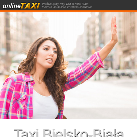
Porównujemy ceny Taxi Bielsko-Biała
taksówki do miasta Jaworzno kalkulator
kursów taksówką.
Taxi Bielsko-Biała