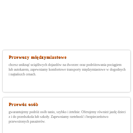
Przewozy międzymiastowe
chcesz uniknąć uciążliwych dojazdów na dworzec oraz podróżowania pociągiem
lub autokarem, zapewniamy komfortowe transporty międzymiastowe w dogodnych
i najtańszch cenach.
Przewóz osób
gwarantujemy podróż osób tanio, szybko i żetelnie. Oferujemy również jazdę dzieci
z i do przedszkola lub szkoły. Zapewniamy rzetelność i bezpieczeństwo
przewożonych pasażerów.