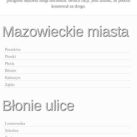
paragonu będziesz mógł dochodzić swoich racji, jeśli uznasz, że podróż
kosztował za drogo.
Mazowieckie miasta
Pruszków
Pionki
Płock
Błonie
Kałuszyn
Ząbki
Błonie ulice
Lesznowska
Szkolna