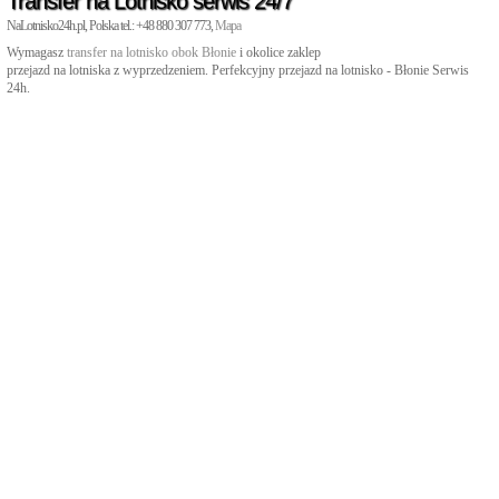
Transfer na Lotnisko serwis 24/7
NaLotnisko24h.pl, Polska tel.: +48 880 307 773,
Mapa
Wymagasz
transfer na lotnisko obok Błonie
i okolice zaklep
przejazd na lotniska z wyprzedzeniem. Perfekcyjny przejazd na lotnisko - Błonie Serwis
24h.