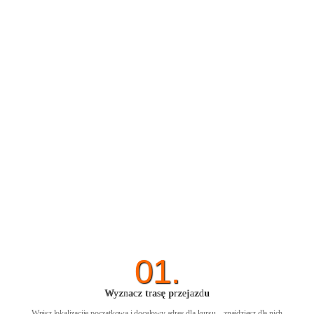
01.
Wyznacz trasę przejazdu
Wpisz lokalizacjię początkową i docelowy adres dla kursu – znajdziesz dla nich