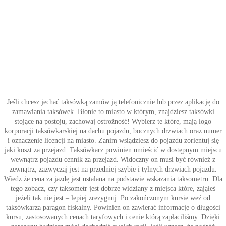
Jeśli chcesz jechać taksówką zamów ją telefonicznie lub przez aplikację do
zamawiania taksówek. Błonie to miasto w którym, znajdziesz taksówki
stojące na postoju, zachowaj ostrożność! Wybierz te które, mają logo
korporacji taksówkarskiej na dachu pojazdu, bocznych drzwiach oraz numer
i oznaczenie licencji na miasto. Zanim wsiądziesz do pojazdu zorientuj się
jaki koszt za przejazd. Taksówkarz powinien umieścić w dostępnym miejscu
wewnątrz pojazdu cennik za przejazd. Widoczny on musi być również z
zewnątrz, zazwyczaj jest na przedniej szybie i tylnych drzwiach pojazdu.
Wiedz że cena za jazdę jest ustalana na podstawie wskazania taksometru. Dla
tego zobacz, czy taksometr jest dobrze widziany z miejsca które, zająłeś
jeżeli tak nie jest – lepiej zrezygnuj. Po zakończonym kursie weź od
taksówkarza paragon fiskalny. Powinien on zawierać informację o długości
kursu, zastosowanych cenach taryfowych i cenie którą zapłaciliśmy. Dzięki