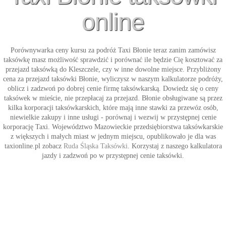
online
Porównywarka ceny kursu za podróż
Taxi Błonie
teraz zanim zamówisz
taksówkę masz możliwość sprawdzić i porównać ile będzie Cię kosztować za
przejazd taksówką do Kleszczele, czy w inne dowolne miejsce. Przybliżony
cena za przejazd
taksówki Błonie
, wyliczysz w naszym kalkulatorze podróży,
oblicz i zadzwoń po dobrej cenie firmę taksówkarską. Dowiedz się o ceny
taksówek w mieście, nie przepłacaj za przejazd. Błonie obsługiwane są przez
kilka korporacji taksówkarskich, które mają inne stawki za przewóz osób,
niewielkie zakupy i inne usługi - porównaj i wezwij w przystępnej cenie
korporację
Taxi
. Województwo Mazowieckie przedsiębiorstwa taksówkarskie
z większych i małych miast w jednym miejscu, opublikowało je dla was
taxionline.pl zobacz
Ruda Śląska Taksówki
. Korzystaj z naszego kalkulatora
jazdy i zadzwoń po w przystępnej cenie
taksówki
.