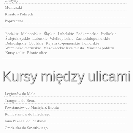
Grażyny
Moniuszki
Kwiatów Polnych
Poprzeczna
Łódzkie
Małopolskie
Śląskie
Lubelskie
Podkarpackie
Podlaskie
Świętokrzyskie
Lubuskie
Wielkoploskie
Zachodniopomorskie
Dolnośląskie
Opolskie
Kujawsko-pomorskie
Pomorskie
Warmińsko-mazurskie
Mazowieckie lista miasta
Miasta w pobliżu
Kursy z ulic
Błonie ulice
Kursy między ulicami
Legionów do Mała
Traugutta do Bema
Powstańców do Macieja Z Błonia
Kombatantów do Pileckiego
Jana Pawła II do Piaskowa
Grodziska do Sowińskiego