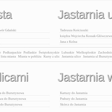
sta
Jastarnia u
ór Gdański
Tadeusza Kościuszki
księdza Wojciecha Kossak-Główczew
Jana z Kolna
e
Podkarpackie
Podlaskie
Świętokrzyskie
Lubuskie
Wielkoploskie
Zachodni
lista miasta
Miasta w pobliżu
Kursy z ulic
Jastarnia ulice
Jastarnia ul Burszty
licami
Jastarnia 
a do Bursztynowa
Kartuzy do Jastarnia
wa do Bursztynowa
Prabuty do Jastarnia
 do Bursztynowa
Skórcz do Jastarnia