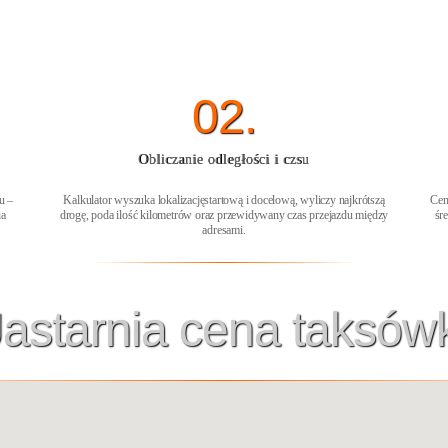
02.
Obliczanie odległości i czsu
u –
Kalkulator wyszuka lokalizacjęstartową i docelową, wyliczy najkrótszą
Cen
ia
drogę, poda ilość kilometrów oraz przewidywany czas przejazdu między
śr
adresami.
Jastarnia cena taksówk