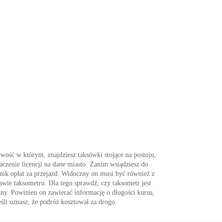
owość w którym, znajdziesz taksówki stojące na postoju,
czenie licencji na dane miasto. Zanim wsiądziesz do
nik opłat za przejazd. Widoczny on musi być również z
awie taksometru. Dla tego sprawdź, czy taksometr jest
alny. Powinien on zawierać informację o długości kursu,
śli uznasz, że podróż kosztował za drogo.