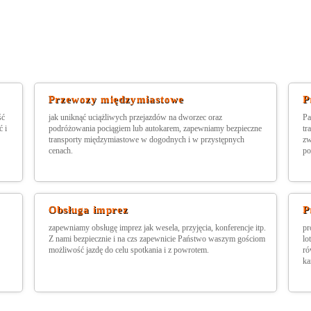
Przewozy międzymiastowe
P
ść
jak uniknąć uciążliwych przejazdów na dworzec oraz
Pa
 i
podróżowania pociągiem lub autokarem, zapewniamy bezpieczne
tr
transporty międzymiastowe w dogodnych i w przystępnych
zw
cenach.
po
Obsługa imprez
P
zapewniamy obsługę imprez jak wesela, przyjęcia, konferencje itp.
pr
Z nami bezpiecznie i na czs zapewnicie Państwo waszym gościom
lo
możliwość jazdę do celu spotkania i z powrotem.
ró
ka