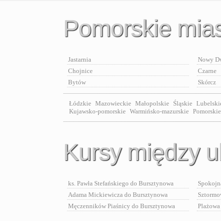
Pomorskie mia
Jastarnia
Nowy Dw
Chojnice
Czarne
Bytów
Skórcz
Łódzkie
Mazowieckie
Małopolskie
Śląskie
Lubelski
Kujawsko-pomorskie
Warmińsko-mazurskie
Pomorskie 
Kursy między u
ks. Pawła Stefańskiego do Bursztynowa
Spokojn
Adama Mickiewicza do Bursztynowa
Sztormo
Męczenników Piaśnicy do Bursztynowa
Plażowa