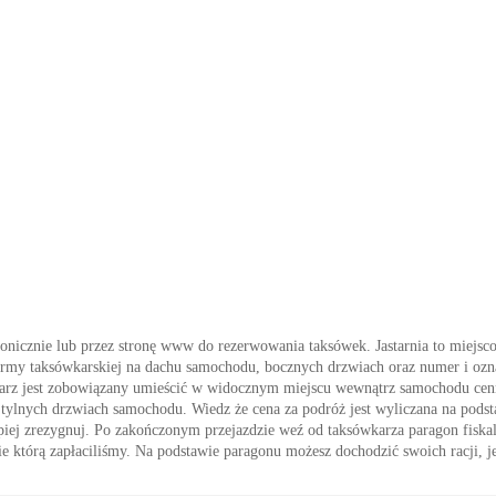
efonicznie lub przez stronę www do rezerwowania taksówek. Jastarnia to miejsc
firmy taksówkarskiej na dachu samochodu, bocznych drzwiach oraz numer i ozna
wkarz jest zobowiązany umieścić w widocznym miejscu wewnątrz samochodu cen
az tylnych drzwiach samochodu. Wiedz że cena za podróż jest wyliczana na podst
– lepiej zrezygnuj. Po zakończonym przejazdzie weź od taksówkarza paragon fisk
e którą zapłaciliśmy. Na podstawie paragonu możesz dochodzić swoich racji, je