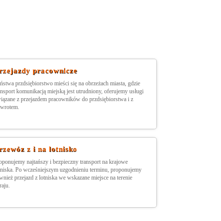
rzejazdy pracownicze
ństwa przdsiębiorstwo mieści się na obrzeżach miasta, gdzie
ansport komunikacją miejską jest utrudniony, oferujemy usługi
iązane z przejazdem pracowników do przdsiębiorstwa i z
wrotem.
rzewóz z i na lotnisko
oponujemy najtańszy i bezpieczny transport na krajowe
tniska. Po wcześniejszym uzgodnieniu terminu, proponujemy
wnież przejazd z lotniska we wskazane miejsce na terenie
raju.