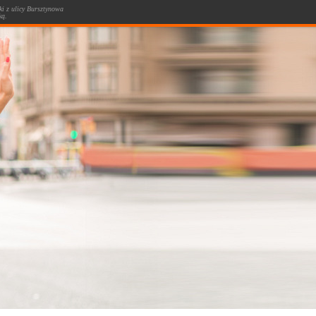
i z ulicy Bursztynowa
ką.