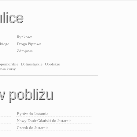
lice
Rynkowa
skiego
Droga Piprowa
Zdrojowa
opomorskie
Dolnośląskie
Opolskie
nowa kursy
w pobliżu
Bytów do Jastarnia
Nowy Dwór Gdański do Jastarnia
Czersk do Jastarnia