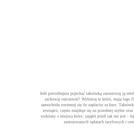
Jeśli potrzebujesz pojechać taksówką zarezerwuj ją tel
zachowaj ostrożność! Wybieraj te które, mają logo 
samochodu zorientuj się ile zapłacisz za kurs. Taksó
zewnątrz, często znajduje się na przedniej szybie or
widziany z miejsca które, zająłeś jeżeli tak nie jest 
zastosowanych opłatach taryfowych i ceni