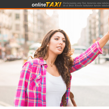
Porównujemy ceny Taxi Jastarnia cena taksówk
do ul Braci Kłosów kalkulator kursów taksów