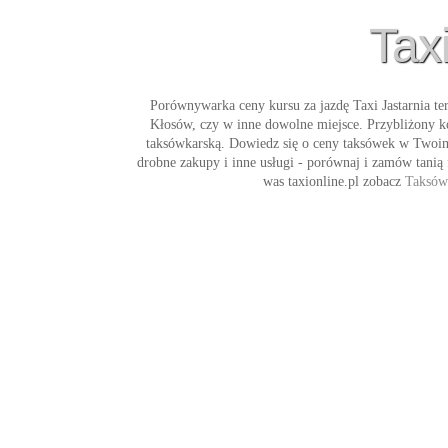
Tax
Porównywarka ceny kursu za jazdę
Taxi Jastarnia
ter
Kłosów, czy w inne dowolne miejsce. Przybliżony k
taksówkarską. Dowiedz się o ceny taksówek w Twoim m
drobne zakupy i inne usługi - porównaj i zamów tanią
was taxionline.pl zobacz
Taksówk