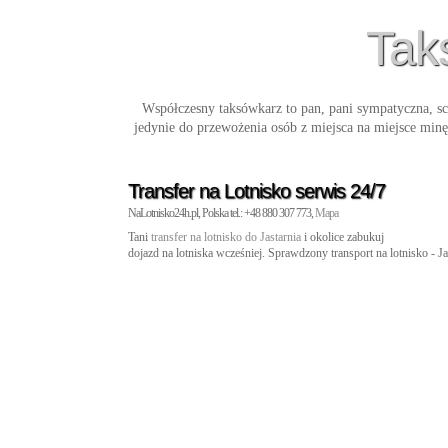
Taks
Współczesny taksówkarz to pan, pani sympatyczna, s
jedynie do przewożenia osób z miejsca na miejsce min
Transfer na Lotnisko serwis 24/7
NaLotnisko24h.pl, Polska tel.: +48 880 307 773,
Mapa
Tani
transfer na lotnisko do Jastarnia
i okolice zabukuj
dojazd na lotniska wcześniej. Sprawdzony transport na lotnisko - J