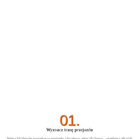
01.
Wyznacz trasę przejazdu
Wpisz lokalizacjię początkową przejazdu i docelowy adres dla kursu – znajdziesz dla nich