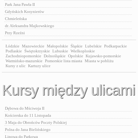
Park Jana Pawła II
Gdyńskich Kosynierów
Chmieleńska
dr. Aleksandra Majkowskiego
Przy Rzeźni
Łódzkie
Mazowieckie
Małopolskie
Śląskie
Lubelskie
Podkarpackie
Podlaskie
Świętokrzyskie
Lubuskie
Wielkoploskie
Zachodniopomorskie
Dolnośląskie
Opolskie
Kujawsko-pomorskie
Warmińsko-mazurskie
Pomorskie lista miasta
Miasta w pobliżu
Kursy z ulic
Kartuzy ulice
Kursy między ulicami
Dębowa do Mściwoja II
Kościerska do 11 Listopada
3 Maja do Obrońców Poczty Polskiej
Polna do Jana Bielińskiego
Lipowa do Parkowa