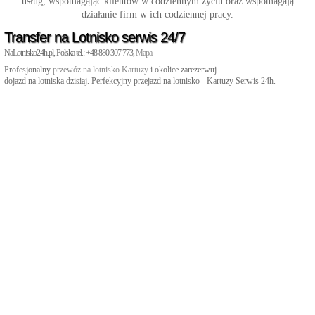
usług, wspomagając klientów w codziennym życiu oraz wspomagają
działanie firm w ich codziennej pracy.
Transfer na Lotnisko serwis 24/7
NaLotnisko24h.pl, Polska tel.: +48 880 307 773,
Mapa
Profesjonalny
przewóz na lotnisko Kartuzy
i okolice zarezerwuj
dojazd na lotniska dzisiaj. Perfekcyjny przejazd na lotnisko - Kartuzy Serwis 24h.