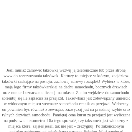
Jeśli musisz zamówić taksówką wezwij ją telefonicznie lub przez stronę
www do rezerwowania taksówek. Kartuzy to miejsce w którym, znajdziesz
taksówki czekające na postoju, zachowaj zdrowy rozsądek! Wybierz te które,
mają logo firmy taksówkarskiej na dachu samochodu, bocznych drzwiach
oraz numer i oznaczenie licencji na miasto. Zanim wejdziesz do samochodu
zorientuj się ile zapłacisz za przejazd. Taksówkarz jest zobowiązany umieścić
w widocznym miejscu wewnątrz samochodu cennik za przejazd. Widoczny
on powinien być również z zewnątrz, zazwyczaj jest na przedniej szybie oraz
tylnych drzwiach samochodu. Pamiętaj cena kursu za przejazd jest wyliczana
na podstawie taksometru. Dla tego sprawdź, czy taksometr jest widoczny z
miejsca które, zająłeś jeżeli tak nie jest – zrezygnuj. Po zakończonym
podróży zabierzmy od taksówkarza paragon fiskalny. Musi zawierać