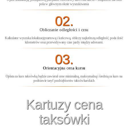
pola w głównym oknie wyszukiwania
02.
Obliczanie odległości i czsu
Kalkulator wyszuka lokalizacjęstartową i końcową, obliczy najkrótszą odległość, poda ilość
kilometrów oraz przewidywany czas jazdy między adresami.
03.
Orientacyjna cena kursu
Opłata za kurs taksówką będzie zawierał cene minimalną, maksymalną i średnią za kurs na
podstawie taryf przdsiębiorstw taksówkarskich
Kartuzy cena
taksówki