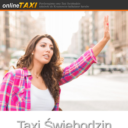
Porównujemy ceny Taxi Świebodzin
taksówki do Krzanowice kalkulator kursów
taksówką.
Taxi Świebodzin