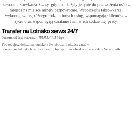
zawodu taksówkarza. Czasy, gdy taxi służyły jedynie do przewożenia osób z
miejsca na miejsce minęły bezpowrotnie. Współcześni taksówkarze,
wykonują szereg różnego rodzaju innych usług, wspomagając klientów w
życiu oraz wspomagają działanie firm w ich codziennej pracy.
Transfer na Lotnisko serwis 24/7
NaLotnisko24h.pl, Polska tel.: +48 880 307 773,
Mapa
Potrzebujesz
dojazd na lotnisko z Świebodzin
i okolice zamów
przejazd na lotniska teraz. Pośpieszny transport na lotnisko - Świebodzin Serwis 24h.