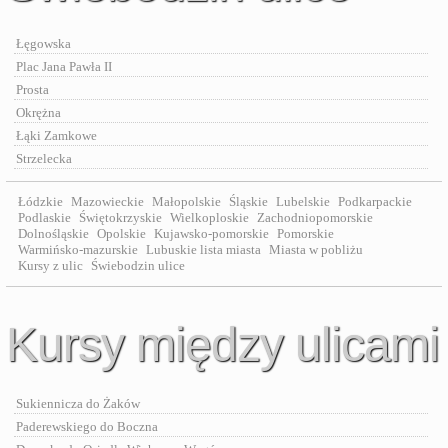
Łęgowska
Plac Jana Pawła II
Prosta
Okrężna
Łąki Zamkowe
Strzelecka
Łódzkie
Mazowieckie
Małopolskie
Śląskie
Lubelskie
Podkarpackie
Podlaskie
Świętokrzyskie
Wielkoploskie
Zachodniopomorskie
Dolnośląskie
Opolskie
Kujawsko-pomorskie
Pomorskie
Warmińsko-mazurskie
Lubuskie lista miasta
Miasta w pobliżu
Kursy z ulic
Świebodzin ulice
Kursy między ulicami
Sukiennicza do Żaków
Paderewskiego do Boczna