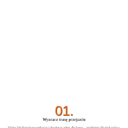
01.
Wyznacz trasę przejazdu
Wpisz lokalizacjię początkową i docelowy adres dla kursu – znajdziesz dla nich pola w