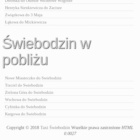
Dworska do Osiedle Wichrowe Wzgórze
Henryka Sienkiewicza do Zacisze
Związkowa do 3 Maja
Łąkowa do Mickiewicza
Świebodzin w
pobliżu
Nowe Miasteczko do Swiebodzin
Trzciel do Swiebodzin
Zielona Góra do Swiebodzin
Wschowa do Swiebodzin
Cybinka do Swiebodzin
Kargowa do Swiebodzin
Copyright © 2018
Taxi Świebodzin
Wszelkie prawa zastrzeżone
HTML
0.0027