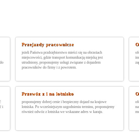
Przejazdy pracownicze
O
jeżeli Państwa przdsiębiorstwo mieści się na obrzeżach
of
miejscowości, gdzie transport komunikacją miejską jest
in
 do
utrudniony, proponujemy usługi związane z dojazdem
za
pracowników do firmy i z powrotem.
Przewóz z i na lotnisko
O
ć
proponujemy dobrej cenie i bezpieczny dojazd na krajowe
of
 i
lotniska. Po wcześniejszym uzgodnieniu terminu, proponujemy
na
również odwóz z lotniska we wskazane adres w karaju.
mo