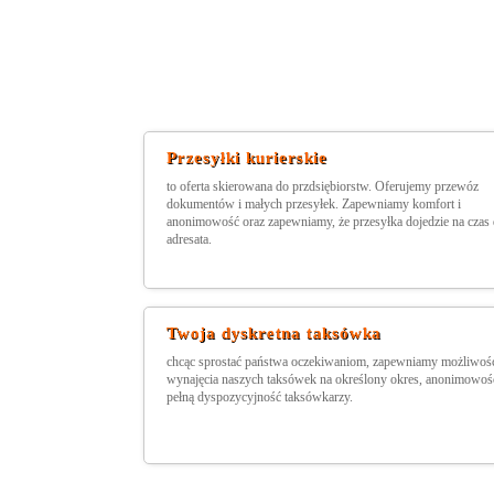
Przesyłki kurierskie
to oferta skierowana do przdsiębiorstw. Oferujemy przewóz
dokumentów i małych przesyłek. Zapewniamy komfort i
anonimowość oraz zapewniamy, że przesyłka dojedzie na czas
adresata.
Twoja dyskretna taksówka
chcąc sprostać państwa oczekiwaniom, zapewniamy możliwoś
wynajęcia naszych taksówek na określony okres, anonimowość
pełną dyspozycyjność taksówkarzy.