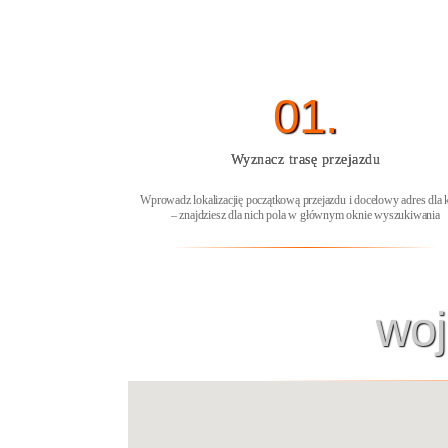
01.
Wyznacz trasę przejazdu
Wprowadz lokalizacjię początkową przejazdu i docelowy adres dla 
– znajdziesz dla nich pola w głównym oknie wyszukiwania
woj