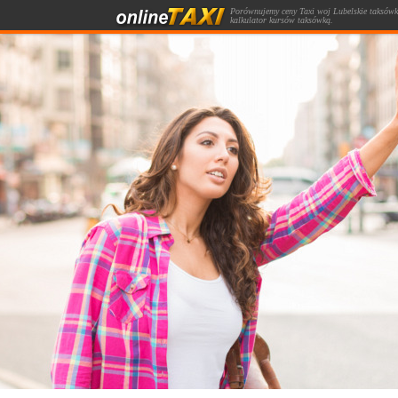
Porównujemy ceny Taxi woj Lubelskie taksów
kalkulator kursów taksówką.