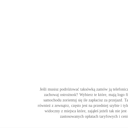
Jeśli musisz podróżować taksówką zamów ją telefonicz
zachowaj ostrożność! Wybierz te które, mają logo 
samochodu zorientuj się ile zapłacisz za przejazd
również z zewnątrz, często jest na przedniej szybie i t
widoczny z miejsca które, zająłeś jeżeli tak nie j
zastosowanych opłatach taryfowych i cenie