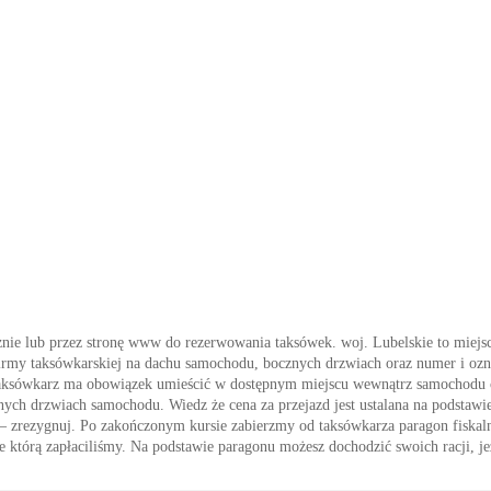
nie lub przez stronę www do rezerwowania taksówek. woj. Lubelskie to miejsc
firmy taksówkarskiej na dachu samochodu, bocznych drzwiach oraz numer i ozna
. Taksówkarz ma obowiązek umieścić w dostępnym miejscu wewnątrz samochodu 
ylnych drzwiach samochodu. Wiedz że cena za przejazd jest ustalana na podstawi
est – zrezygnuj. Po zakończonym kursie zabierzmy od taksówkarza paragon fiskal
 którą zapłaciliśmy. Na podstawie paragonu możesz dochodzić swoich racji, jeż