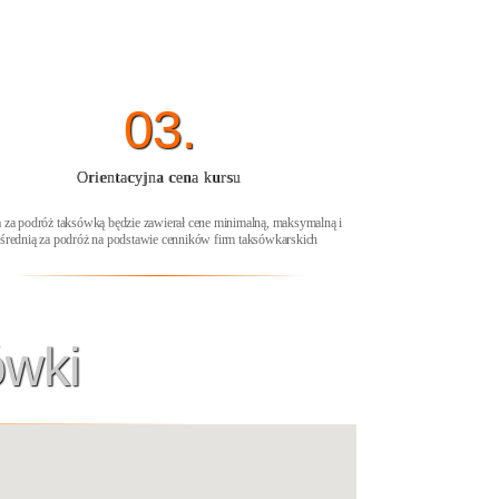
03.
Orientacyjna cena kursu
 za podróż taksówką będzie zawierał cene minimalną, maksymalną i
średnią za podróż na podstawie cenników firm taksówkarskich
ówki