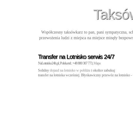
Taksów
Współczesny taksówkarz to pan, pani sympatyczna, sch
przewożenia ludzi z miejsca na miejsce minęły bezpowr
Transfer na Lotnisko serwis 24/7
NaLotnisko24h.pl, Polska tel.: +48 880 307 773,
Mapa
Solidny
dojazd na lotnisko w pobliżu
i okolice zabukuj
transfer na lotniska wcześniej. Błyskawiczny przewóz na lotnisko -