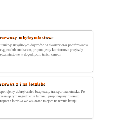
rzewozy międzymiastowe
k uniknąć uciążliwych dojazdów na dworzec oraz podróżowania
ciągiem lub autokarem, proponujemy komfortowe przejazdy
ędzymiastowe w dogodnych i tanich cenach.
rzewóz z i na lotnisko
oponujemy dobrej cenie i bezpieczny transport na lotniska. Po
ześniejszym uzgodnieniu terminu, proponujemy również
ansport z lotniska we wskazane miejsce na terenie karaju.