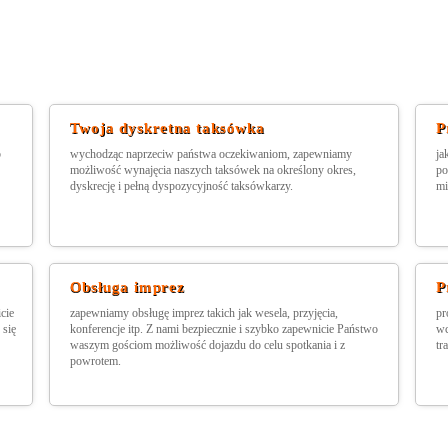
Twoja dyskretna taksówka
P
b
wychodząc naprzeciw państwa oczekiwaniom, zapewniamy
ja
możliwość wynajęcia naszych taksówek na określony okres,
po
dyskrecję i pełną dyspozycyjność taksówkarzy.
mi
Obsługa imprez
P
cie
zapewniamy obsługę imprez takich jak wesela, przyjęcia,
pr
 się
konferencje itp. Z nami bezpiecznie i szybko zapewnicie Państwo
wc
waszym gościom możliwość dojazdu do celu spotkania i z
tr
powrotem.