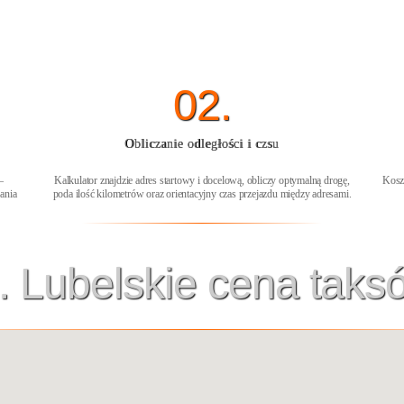
02.
Obliczanie odległości i czsu
–
Kalkulator znajdzie adres startowy i docelową, obliczy optymalną drogę,
Kosz
ania
poda ilość kilometrów oraz orientacyjny czas przejazdu między adresami.
. Lubelskie cena taks