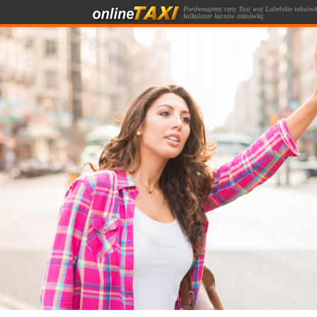
Porównujemy ceny Taxi woj Lubelskie taksówki
kalkulator kursów taksówką.