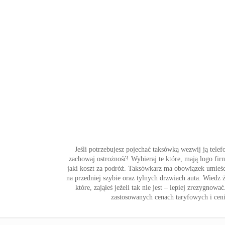
Jeśli potrzebujesz pojechać taksówką wezwij ją telef
zachowaj ostrożność! Wybieraj te które, mają logo fir
jaki koszt za podróż. Taksówkarz ma obowiązek umieśc
na przedniej szybie oraz tylnych drzwiach auta. Wiedz 
które, zająłeś jeżeli tak nie jest – lepiej zrezygn
zastosowanych cenach taryfowych i cenie