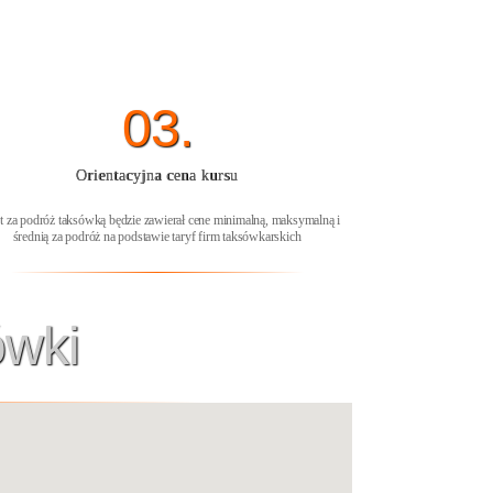
03.
Orientacyjna cena kursu
t za podróż taksówką będzie zawierał cene minimalną, maksymalną i
średnią za podróż na podstawie taryf firm taksówkarskich
ówki