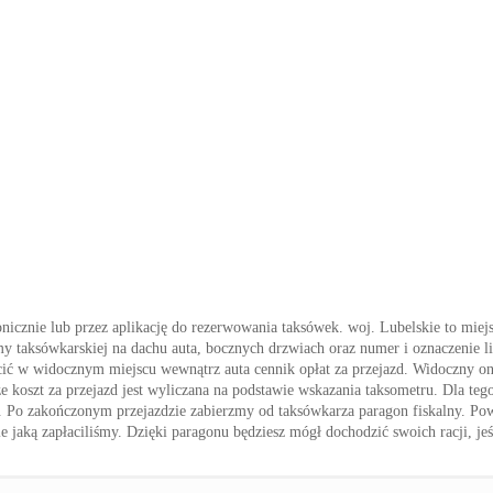
onicznie lub przez aplikację do rezerwowania taksówek. woj. Lubelskie to miej
my taksówkarskiej na dachu auta, bocznych drzwiach oraz numer i oznaczenie lic
ić w widocznym miejscu wewnątrz auta cennik opłat za przejazd. Widoczny on 
że koszt za przejazd jest wyliczana na podstawie wskazania taksometru. Dla teg
ować. Po zakończonym przejazdzie zabierzmy od taksówkarza paragon fiskalny. Po
 jaką zapłaciliśmy. Dzięki paragonu będziesz mógł dochodzić swoich racji, jeśl