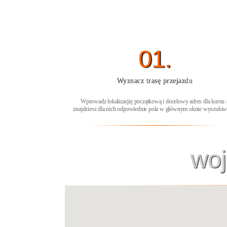
01.
Wyznacz trasę przejazdu
Wprowadz lokalizacjię początkową i docelowy adres dla kursu 
znajdziesz dla nich odpowiednie pola w głównym oknie wyszukiw
woj