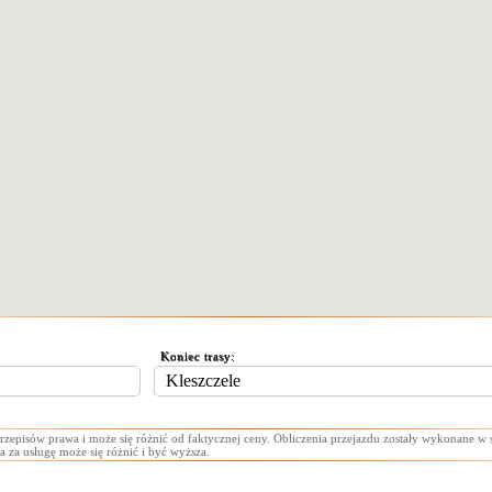
Koniec trasy:
przepisów prawa i może się różnić od faktycznej ceny. Obliczenia przejazdu zostały wykonane w
a za usługę może się różnić i być wyższa.