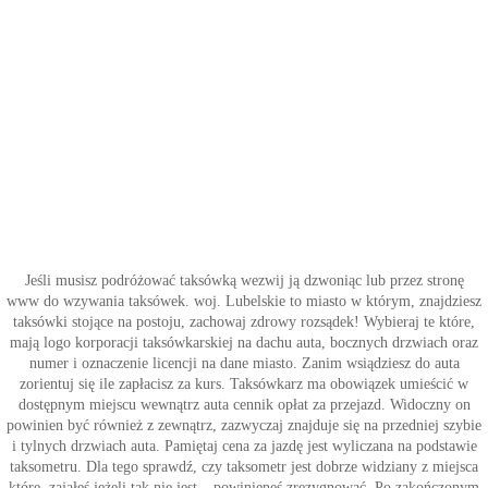
Jeśli musisz podróżować taksówką wezwij ją dzwoniąc lub przez stronę
www do wzywania taksówek. woj. Lubelskie to miasto w którym, znajdziesz
taksówki stojące na postoju, zachowaj zdrowy rozsądek! Wybieraj te które,
mają logo korporacji taksówkarskiej na dachu auta, bocznych drzwiach oraz
numer i oznaczenie licencji na dane miasto. Zanim wsiądziesz do auta
zorientuj się ile zapłacisz za kurs. Taksówkarz ma obowiązek umieścić w
dostępnym miejscu wewnątrz auta cennik opłat za przejazd. Widoczny on
powinien być również z zewnątrz, zazwyczaj znajduje się na przedniej szybie
i tylnych drzwiach auta. Pamiętaj cena za jazdę jest wyliczana na podstawie
taksometru. Dla tego sprawdź, czy taksometr jest dobrze widziany z miejsca
które, zająłeś jeżeli tak nie jest – powinieneś zrezygnować. Po zakończonym