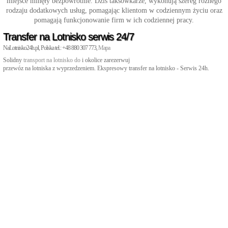
miejsce minęły bezpowrotnie. Dziś taksówkarze, wykonują szereg różnego
rodzaju dodatkowych usług, pomagając klientom w codziennym życiu oraz
pomagają funkcjonowanie firm w ich codziennej pracy.
Transfer na Lotnisko serwis 24/7
NaLotnisko24h.pl, Polska tel.: +48 880 307 773,
Mapa
Solidny
transport na lotnisko do
i okolice zarezerwuj
przewóz na lotniska z wyprzedzeniem. Ekspresowy transfer na lotnisko - Serwis 24h.