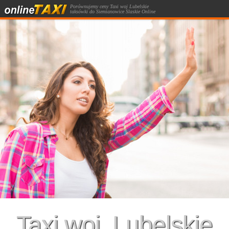
Porównujemy ceny Taxi woj Lubelskie
taksówki do Siemianowice Slaskie Online
kalkulator kursów taksówką.
Taxi woj. Lubelskie