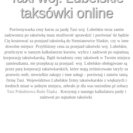
taksówki online
Porównywarka ceny kursu za jazdę
Taxi woj. Lubelskie
teraz zanim
zadzwonisz po taksówkę masz możliwość sprawdzić i porównać ile będzie
Cię kosztować za przejazd taksówką do Siemianowice Slaskie, czy w inne
dowolne miejsce. Przybliżony cena za przejazd
taksówki woj. Lubelskie
,
przeliczysz w naszym kalkulatorze kursów, wylicz i zadzwoń po najtańszą
korporację taksówkarską. Bądź świadomy ceny taksówek w Twoim miejscu
zamieszkania, nie przepłacaj za przejazd. woj. Lubelskie obsługiwane są
przez parę korporacji taksówkarskich, które mają zróżnicowane taryfy za
przewóz osób, niewielkie zakupy i inne usługi - porównaj i zamów tanią
firmę
Taxi
. Województwo Lubelskie firmy taksówkarskie z większych i
średnich miast w jednym miejscu, zebrało je dla was taxionline.pl zobacz
Taxi Południowa Ruda Śląska
. Korzystaj z naszego kalkulatora jazdy i
zadzwoń po najtańsze
taksówki
.