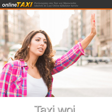
Porównujemy ceny Taxi woj Mazowieckie
taksówki do Lazy Online kalkulator kursów
taksówką.
Taxi woj.