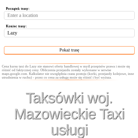
Początek trasy:
Koniec trasy:
Cena kursu taxi do Lazy nie stanowi oferty handlowej w myśl przepisów prawa i może się
różnić od faktycznej ceny. Obliczenia przejazdu zostały wykonane w serwise
maps.google.com. Kalkulator nie uwzględnia czasu postoju (korki, przejazdy kolejowe, inne
utrudnienia w ruchu) - przez co cena za usługę może się różnić i być wyższa.
Taksówki woj.
Mazowieckie Taxi
usługi