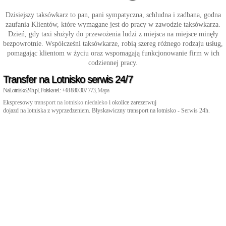
Dzisiejszy taksówkarz to pan, pani sympatyczna, schludna i zadbana, godna
zaufania Klientów, które wymagane jest do pracy w zawodzie taksówkarza.
Dzień, gdy taxi służyły do przewożenia ludzi z miejsca na miejsce minęły
bezpowrotnie. Współcześni taksówkarze, robią szereg różnego rodzaju usług,
pomagając klientom w życiu oraz wspomagają funkcjonowanie firm w ich
codziennej pracy.
Transfer na Lotnisko serwis 24/7
NaLotnisko24h.pl, Polska tel.: +48 880 307 773,
Mapa
Ekspresowy
transport na lotnisko niedaleko
i okolice zarezerwuj
dojazd na lotniska z wyprzedzeniem. Błyskawiczny transport na lotnisko - Serwis 24h.