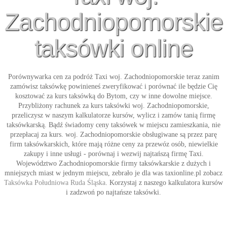
Zachodniopomorskie
taksówki online
Porównywarka cen za podróż
Taxi woj. Zachodniopomorskie
teraz zanim
zamówisz taksówkę powinieneś zweryfikować i porównać ile będzie Cię
kosztować za kurs taksówką do Bytom, czy w inne dowolne miejsce.
Przybliżony rachunek za kurs
taksówki woj. Zachodniopomorskie
,
przeliczysz w naszym kalkulatorze kursów, wylicz i zamów tanią firmę
taksówkarską. Bądź świadomy ceny taksówek w miejscu zamieszkania, nie
przepłacaj za kurs. woj. Zachodniopomorskie obsługiwane są przez parę
firm taksówkarskich, które mają różne ceny za przewóz osób, niewielkie
zakupy i inne usługi - porównaj i wezwij najtańszą firmę
Taxi
.
Województwo Zachodniopomorskie firmy taksówkarskie z dużych i
mniejszych miast w jednym miejscu, zebrało je dla was taxionline.pl zobacz
Taksówka Południowa Ruda Śląska
. Korzystaj z naszego kalkulatora kursów
i zadzwoń po najtańsze
taksówki
.