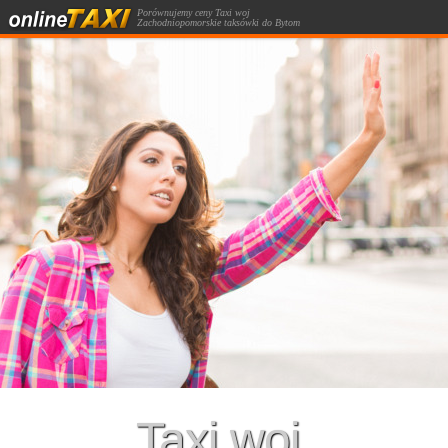
Porównujemy ceny Taxi woj
Zachodniopomorskie taksówki do Bytom
Online kalkulator kursów taksówką.
Taxi woj.