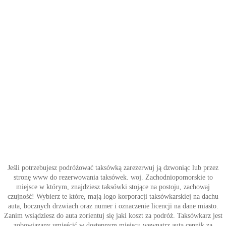
Jeśli potrzebujesz podróżować taksówką zarezerwuj ją dzwoniąc lub przez
stronę www do rezerwowania taksówek. woj. Zachodniopomorskie to
miejsce w którym, znajdziesz taksówki stojące na postoju, zachowaj
czujność! Wybierz te które, mają logo korporacji taksówkarskiej na dachu
auta, bocznych drzwiach oraz numer i oznaczenie licencji na dane miasto.
Zanim wsiądziesz do auta zorientuj się jaki koszt za podróż. Taksówkarz jest
zobowiązany umieścić w dostępnym miejscu wewnątrz auta cennik za