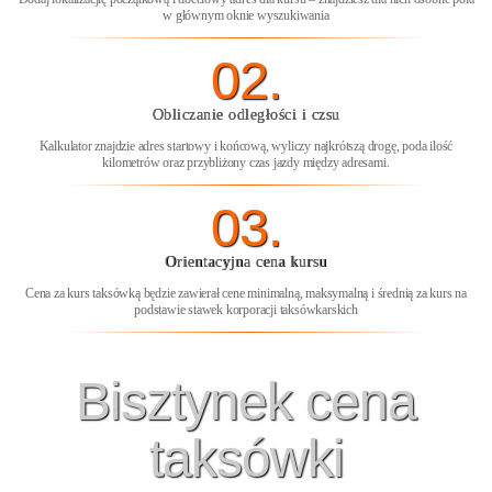
w głównym oknie wyszukiwania
02.
Obliczanie odległości i czsu
Kalkulator znajdzie adres startowy i końcową, wyliczy najkrótszą drogę, poda ilość
kilometrów oraz przybliżony czas jazdy między adresami.
03.
Orientacyjna cena kursu
Cena za kurs taksówką będzie zawierał cene minimalną, maksymalną i średnią za kurs na
podstawie stawek korporacji taksówkarskich
Bisztynek cena
taksówki