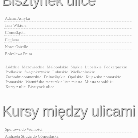
Bisztynek ulice
Adama Asnyka
Jana Wiktora
Górnośląska
Ceglana
Nowe Osiedle
Bolesława Prusa
Łódzkie
Mazowieckie
Małopolskie
Śląskie
Lubelskie
Podkarpackie
Podlaskie
Świętokrzyskie
Lubuskie
Wielkoploskie
Zachodniopomorskie
Dolnośląskie
Opolskie
Kujawsko-pomorskie
Pomorskie
Warmińsko-mazurskie lista miasta
Miasta w pobliżu
Kursy z ulic
Bisztynek ulice
Kursy między ulicami
Sportowa do Wolności
Andrzeja Struga do Górnośląska