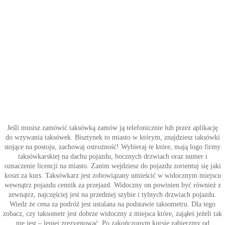
Jeśli musisz zamówić taksówką zamów ją telefonicznie lub przez aplikację
do wzywania taksówek. Bisztynek to miasto w którym, znajdziesz taksówki
stojące na postoju, zachowaj ostrożność! Wybieraj te które, mają logo firmy
taksówkarskiej na dachu pojazdu, bocznych drzwiach oraz numer i
oznaczenie licencji na miasto. Zanim wejdziesz do pojazdu zorientuj się jaki
koszt za kurs. Taksówkarz jest zobowiązany umieścić w widocznym miejscu
wewnątrz pojazdu cennik za przejazd. Widoczny on powinien być również z
zewnątrz, najczęściej jest na przedniej szybie i tylnych drzwiach pojazdu.
Wiedz że cena za podróż jest ustalana na podstawie taksometru. Dla tego
zobacz, czy taksometr jest dobrze widoczny z miejsca które, zająłeś jeżeli tak
nie jest – lepiej zrezygnować. Po zakończonym kursie zabierzmy od