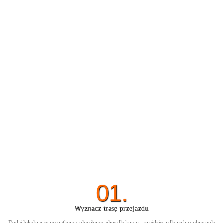
01.
Wyznacz trasę przejazdu
Dodaj lokalizacjię początkową i docelowy adres dla kursu – znajdziesz dla nich osobne pola