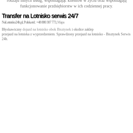
rodzaju innych usług, wspomagając klientów w życiu oraz wspomagają
funkcjonowanie przdsiębiorstw w ich codziennej pracy.
Transfer na Lotnisko serwis 24/7
NaLotnisko24h.pl, Polska tel.: +48 880 307 773,
Mapa
Błyskawiczny
dojazd na lotnisko obok Bisztynek
i okolice zaklep
przejazd na lotniska z wyprzedzeniem. Sprawdzony przejazd na lotnisko - Bisztynek Serwis
24h.