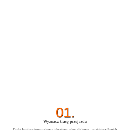
01.
Wyznacz trasę przejazdu
Dodaj lokalizacjię początkową i docelowy adres dla kursu – znajdziesz dla nich