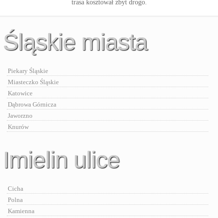
trasa kosztował zbyt drogo.
Śląskie miasta
Piekary Śląskie
Miasteczko Śląskie
Katowice
Dąbrowa Górnicza
Jaworzno
Knurów
Imielin ulice
Cicha
Polna
Kamienna