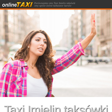
Porównujemy ceny Taxi Imielin taksówki
ceny opinie online kalkulator kursów
taksówką.
Taxi Imielin taksówki