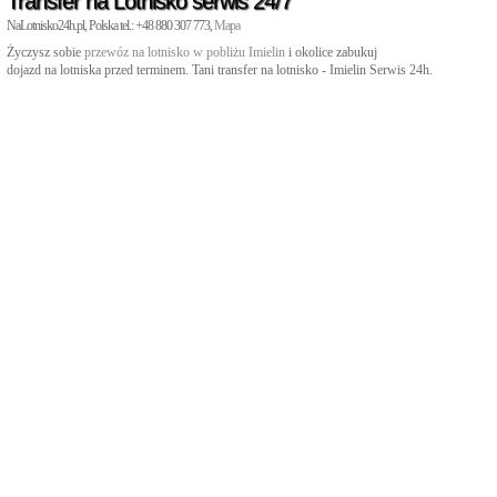
Transfer na Lotnisko serwis 24/7
NaLotnisko24h.pl, Polska tel.: +48 880 307 773,
Mapa
Życzysz sobie
przewóz na lotnisko w pobliżu Imielin
i okolice zabukuj
dojazd na lotniska przed terminem. Tani transfer na lotnisko - Imielin Serwis 24h.