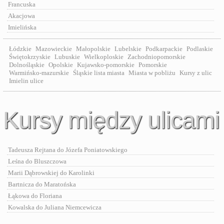
Francuska
Akacjowa
Imielińska
Łódzkie
Mazowieckie
Małopolskie
Lubelskie
Podkarpackie
Podlaskie
Świętokrzyskie
Lubuskie
Wielkoploskie
Zachodniopomorskie
Dolnośląskie
Opolskie
Kujawsko-pomorskie
Pomorskie
Warmińsko-mazurskie
Śląskie lista miasta
Miasta w pobliżu
Kursy z ulic
Imielin ulice
Kursy między ulicami
Tadeusza Rejtana do Józefa Poniatowskiego
Leśna do Bluszczowa
Marii Dąbrowskiej do Karolinki
Bartnicza do Maratońska
Łąkowa do Floriana
Kowalska do Juliana Niemcewicza