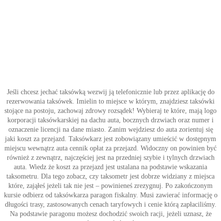
Jeśli chcesz jechać taksówką wezwij ją telefonicznie lub przez aplikację do
rezerwowania taksówek. Imielin to miejsce w którym, znajdziesz taksówki
stojące na postoju, zachowaj zdrowy rozsądek! Wybieraj te które, mają logo
korporacji taksówkarskiej na dachu auta, bocznych drzwiach oraz numer i
oznaczenie licencji na dane miasto. Zanim wejdziesz do auta zorientuj się
jaki koszt za przejazd. Taksówkarz jest zobowiązany umieścić w dostępnym
miejscu wewnątrz auta cennik opłat za przejazd. Widoczny on powinien być
również z zewnątrz, najczęściej jest na przedniej szybie i tylnych drzwiach
auta. Wiedz że koszt za przejazd jest ustalana na podstawie wskazania
taksometru. Dla tego zobacz, czy taksometr jest dobrze widziany z miejsca
które, zająłeś jeżeli tak nie jest – powinieneś zrezygnuj. Po zakończonym
kursie odbierz od taksówkarza paragon fiskalny. Musi zawierać informację o
długości trasy, zastosowanych cenach taryfowych i cenie którą zapłaciliśmy.
Na podstawie paragonu możesz dochodzić swoich racji, jeżeli uznasz, że