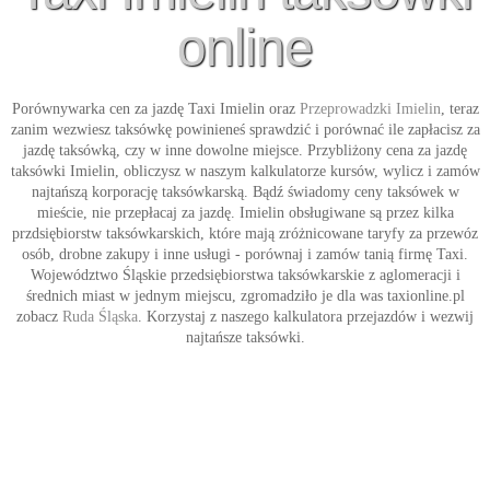
online
Porównywarka cen za jazdę
Taxi Imielin
oraz
Przeprowadzki Imielin
, teraz
zanim wezwiesz taksówkę powinieneś sprawdzić i porównać ile zapłacisz za
jazdę taksówką, czy w inne dowolne miejsce. Przybliżony cena za jazdę
taksówki Imielin
, obliczysz w naszym kalkulatorze kursów, wylicz i zamów
najtańszą korporację taksówkarską. Bądź świadomy ceny taksówek w
mieście, nie przepłacaj za jazdę. Imielin obsługiwane są przez kilka
przdsiębiorstw taksówkarskich, które mają zróżnicowane taryfy za przewóz
osób, drobne zakupy i inne usługi - porównaj i zamów tanią firmę
Taxi
.
Województwo Śląskie przedsiębiorstwa taksówkarskie z aglomeracji i
średnich miast w jednym miejscu, zgromadziło je dla was taxionline.pl
zobacz
Ruda Śląska
. Korzystaj z naszego kalkulatora przejazdów i wezwij
najtańsze
taksówki
.