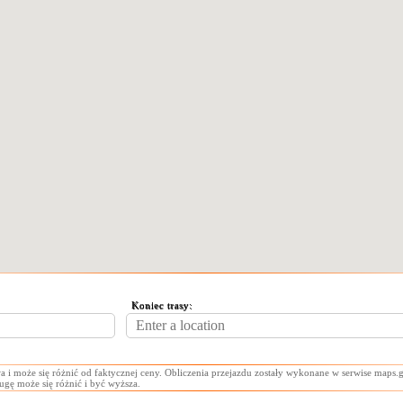
Koniec trasy:
a i może się różnić od faktycznej ceny. Obliczenia przejazdu zostały wykonane w serwise maps.g
ługę może się różnić i być wyższa.