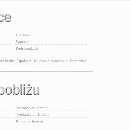
ce
Harcerska
Warciana
Podchorążych
nośląskie
Opolskie
Kujawsko-pomorskie
Pomorskie
pobliżu
Jastrowie do Jarocin
Trzcianka do Jarocin
Konin do Jarocin