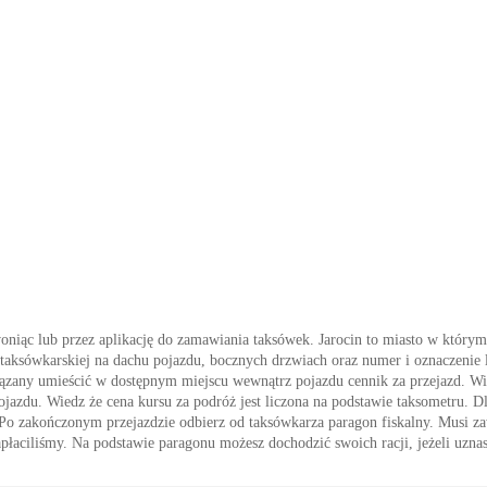
woniąc lub przez aplikację do zamawiania taksówek. Jarocin to miasto w którym
i taksówkarskiej na dachu pojazdu, bocznych drzwiach oraz numer i oznaczenie 
owiązany umieścić w dostępnym miejscu wewnątrz pojazdu cennik za przejazd. 
pojazdu. Wiedz że cena kursu za podróż jest liczona na podstawie taksometru. D
ać. Po zakończonym przejazdzie odbierz od taksówkarza paragon fiskalny. Musi z
apłaciliśmy. Na podstawie paragonu możesz dochodzić swoich racji, jeżeli uzna