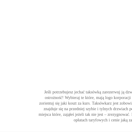
Jeśli potrzebujesz jechać taksówką zarezerwuj ją dz
ostrożność! Wybieraj te które, mają logo korporacj
zorientuj się jaki koszt za kurs. Taksówkarz jest zob
znajduje się na przedniej szybie i tylnych drzwiach 
miejsca które, zająłeś jeżeli tak nie jest – zrezygnow
opłatach taryfowych i cenie jaką z