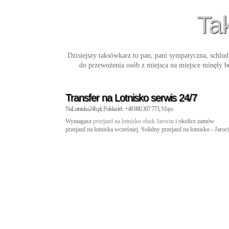
Tak
Dzisiejszy taksówkarz to pan, pani sympatyczna, schlu
do przewożenia osób z miejsca na miejsce minęły 
Transfer na Lotnisko serwis 24/7
NaLotnisko24h.pl, Polska tel.: +48 880 307 773,
Mapa
Wymagasz
przejazd na lotnisko obok Jarocin
i okolice zamów
przejazd na lotniska wcześniej. Solidny przejazd na lotnisko - Jaro