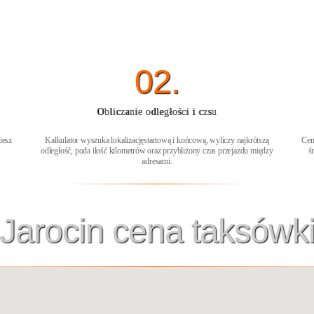
02.
Obliczanie odległości i czsu
iesz
Kalkulator wyszuka lokalizacjęstartową i końcową, wyliczy najkrótszą
Cen
odległość, poda ilość kilometrów oraz przybliżony czas przejazdu między
ś
adresami.
Jarocin cena taksówk