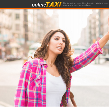
Porównujemy ceny Taxi Jarocin taksówki ceny 
kalkulator kursów taksówką.