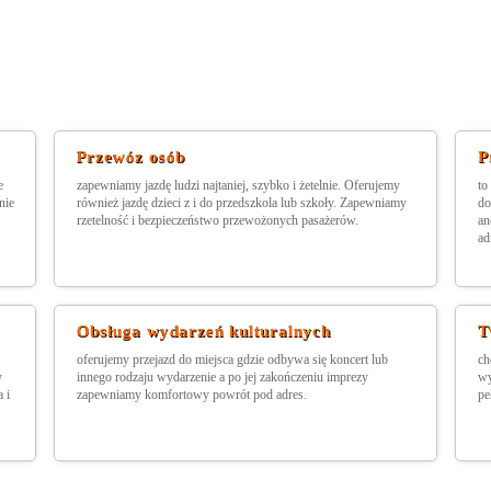
Przewóz osób
P
e
zapewniamy jazdę ludzi najtaniej, szybko i żetelnie. Oferujemy
to
nie
również jazdę dzieci z i do przedszkola lub szkoły. Zapewniamy
do
rzetelność i bezpieczeństwo przewożonych pasażerów.
an
ad
Obsługa wydarzeń kulturalnych
T
oferujemy przejazd do miejsca gdzie odbywa się koncert lub
ch
y
innego rodzaju wydarzenie a po jej zakończeniu imprezy
wy
 i
zapewniamy komfortowy powrót pod adres.
pe