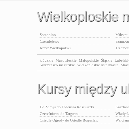
Wielkoploskie 
Sompolno
Mikstat
Czerniejewo
Szamotu
Krzyż Wielkopolski
Trzemes
Łódzkie
Mazowieckie
Małopolskie
Śląskie
Lubelski
Warmińsko-mazurskie
Wielkoploskie lista miasta
Mias
Kursy między u
Do Zdroju do Tadeusza Kościuszki
Kasztan
Czereśniowa do Targowa
Władysł
Osiedle Ogrody do Osiedle Bogusław
Warcian