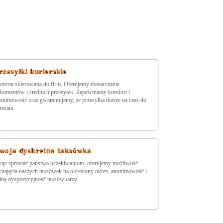
rzesyłki kurierskie
 oferta skierowana do firm. Oferujemy dostarczanie
kumentów i średnich przesyłek. Zapewniamy komfort i
onimowość oraz gwarantujemy, że przesyłka dotrze na czas do
resata.
woja dyskretna taksówka
cąc sprostać państwa oczekiwaniom, oferujemy możliwość
najęcia naszych taksówek na określony okres, anonimowość i
łną dyspozycyjność taksówkarzy.