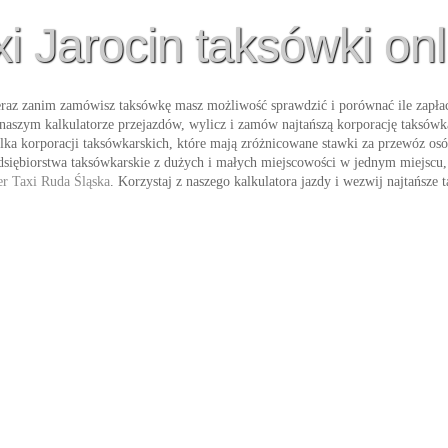
xi Jarocin taksówki onl
raz zanim zamówisz taksówkę masz możliwość sprawdzić i porównać ile zapłac
 naszym kalkulatorze przejazdów, wylicz i zamów najtańszą korporację taksó
kilka korporacji taksówkarskich, które mają zróżnicowane stawki za przewóz osó
siębiorstwa taksówkarskie z dużych i małych miejscowości w jednym miejscu, 
er Taxi Ruda Śląska
. Korzystaj z naszego kalkulatora jazdy i wezwij najtańsze
t