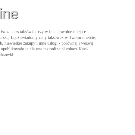
ine
isz za kurs taksówką, czy w inne dowolne miejsce.
wkarską. Bądź świadomy ceny taksówek w Twoim mieście,
b, niewielkie zakupy i inne usługi - porównaj i wezwij
opublikowało je dla was taxionline.pl zobacz
Kiosk
aksówki
.