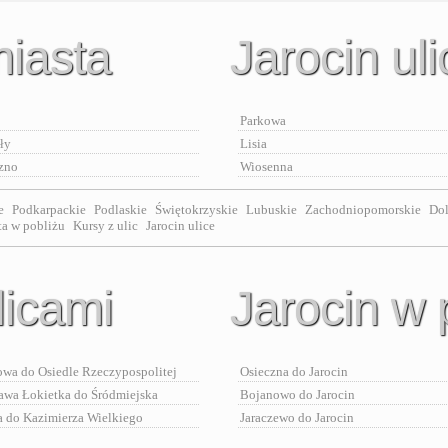
miasta
Jarocin uli
Parkowa
ły
Lisia
zno
Wiosenna
e
Podkarpackie
Podlaskie
Świętokrzyskie
Lubuskie
Zachodniopomorskie
Dol
ta w pobliżu
Kursy z ulic
Jarocin ulice
licami
Jarocin w 
owa do Osiedle Rzeczypospolitej
Osieczna do Jarocin
awa Łokietka do Śródmiejska
Bojanowo do Jarocin
a do Kazimierza Wielkiego
Jaraczewo do Jarocin