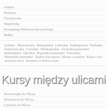
Gołębia
Kolejarzy
Chrzanowska
Wapniówka
Konstantego Ildefonsa Gałczyńskiego
Skałka
Łódzkie
Mazowieckie
Małopolskie
Lubelskie
Podkarpackie
Podlaskie
Świętokrzyskie
Lubuskie
Wielkoploskie
Zachodniopomorskie
Dolnośląskie
Opolskie
Kujawsko-pomorskie
Pomorskie
Warmińsko-mazurskie
Śląskie lista miasta
Miasta w pobliżu
Kursy z ulic
Jaworzno ulice
Jaworzno ul Wilcza kursy
Kursy między ulicami
Nowowiejska do Wilcza
Dolomitowa do Wilcza
Lotników do Wilcza