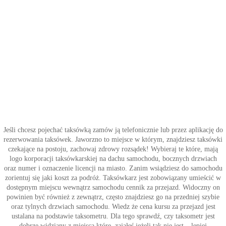
Jeśli chcesz pojechać taksówką zamów ją telefonicznie lub przez aplikację do
rezerwowania taksówek. Jaworzno to miejsce w którym, znajdziesz taksówki
czekające na postoju, zachowaj zdrowy rozsądek! Wybieraj te które, mają
logo korporacji taksówkarskiej na dachu samochodu, bocznych drzwiach
oraz numer i oznaczenie licencji na miasto. Zanim wsiądziesz do samochodu
zorientuj się jaki koszt za podróż. Taksówkarz jest zobowiązany umieścić w
dostępnym miejscu wewnątrz samochodu cennik za przejazd. Widoczny on
powinien być również z zewnątrz, często znajdziesz go na przedniej szybie
oraz tylnych drzwiach samochodu. Wiedz że cena kursu za przejazd jest
ustalana na podstawie taksometru. Dla tego sprawdź, czy taksometr jest
dobrze widziany z miejsca które, zająłeś jeżeli tak nie jest – lepiej