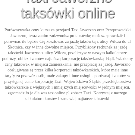
taksówki online
Porównywarka ceny kursu za przejazd
Taxi Jaworzno
oraz
Przeprowadzki
Jaworzno
, teraz zanim zadzwonisz po taksówkę możesz sprawdzić i
porównać ile będzie Cię kosztować za jazdę taksówką z ulicy Wilcza do ul
Skotnica, czy w inne dowolne miejsce. Przybliżony rachunek za jazdę
taksówki Jaworzno
z ulicy
Wilcza
, przeliczysz w naszym kalkulatorze
podróży, oblicz i zamów najtańszą korporację taksówkarską. Bądź świadomy
ceny taksówek w miejscu zamieszkania, nie przepłacaj za jazdę. Jaworzno
obsługiwane są przez kilka korporacji taksówkarskich, które mają inne
taryfy za przewóz osób, małe zakupy i inne usługi - porównaj i zamów w
przystępnej cenie korporację
Taxi
. Województwo Śląskie przedsiębiorstwa
taksówkarskie z większych i mniejszych miejscowości w jednym miejscu,
zgromadziło je dla was taxionline.pl zobacz
Taxi
. Korzystaj z naszego
kalkulatora kursów i zamawiaj najtańsze
taksówki
.