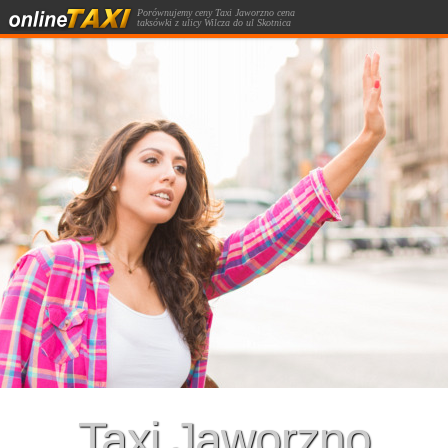
Porównujemy ceny Taxi Jaworzno cena
taksówki z ulicy Wilcza do ul Skotnica
kalkulator kursów taksówką.
Taxi Jaworzno