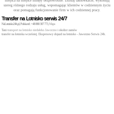
miejsca na miejsce minęły bezpowrotnie. Dzisiaj taksówkarze, wykonują
szereg różnego rodzaju usług, wspomagając klientów w codziennym życiu
oraz pomagają funkcjonowanie firm w ich codziennej pracy.
Transfer na Lotnisko serwis 24/7
NaLotnisko24h.pl, Polska tel.: +48 880 307 773,
Mapa
Tani
transport na lotnisko niedaleko Jaworzno
i okolice zamów
transfer na lotniska wcześniej. Ekspresowy dojazd na lotnisko - Jaworzno Serwis 24h.