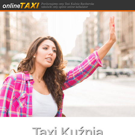
Porównujemy ceny Taxi Kuźnia Raciborska
taksówki ceny opinie online kalkulator
kursów taksówką.
Taxi Kuźnia