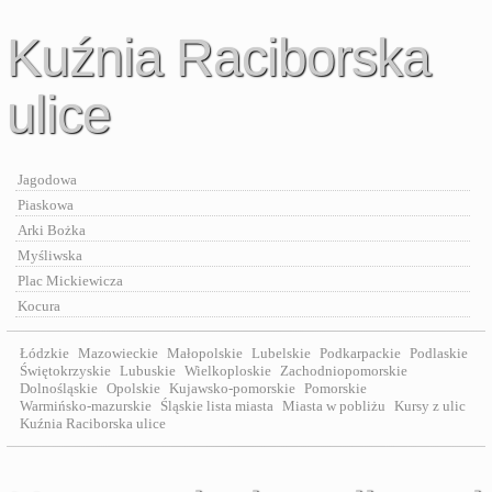
Kuźnia Raciborska
ulice
Jagodowa
Piaskowa
Arki Bożka
Myśliwska
Plac Mickiewicza
Kocura
Łódzkie
Mazowieckie
Małopolskie
Lubelskie
Podkarpackie
Podlaskie
Świętokrzyskie
Lubuskie
Wielkoploskie
Zachodniopomorskie
Dolnośląskie
Opolskie
Kujawsko-pomorskie
Pomorskie
Warmińsko-mazurskie
Śląskie lista miasta
Miasta w pobliżu
Kursy z ulic
Kuźnia Raciborska ulice