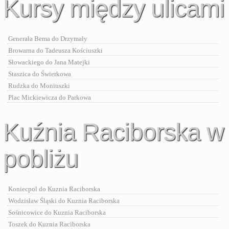
Kursy między ulicami
Generała Bema do Drzymały
Browarna do Tadeusza Kościuszki
Słowackiego do Jana Matejki
Staszica do Świerkowa
Rudzka do Moniuszki
Plac Mickiewicza do Parkowa
Kuźnia Raciborska w
pobliżu
Koniecpol do Kuznia Raciborska
Wodzisław Śląski do Kuznia Raciborska
Sośnicowice do Kuznia Raciborska
Toszek do Kuznia Raciborska