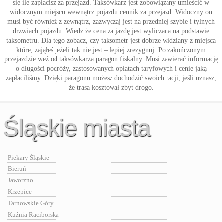
się ile zapłacisz za przejazd. Taksówkarz jest zobowiązany umieścić w
widocznym miejscu wewnątrz pojazdu cennik za przejazd. Widoczny on
musi być również z zewnątrz, zazwyczaj jest na przedniej szybie i tylnych
drzwiach pojazdu. Wiedz że cena za jazdę jest wyliczana na podstawie
taksometru. Dla tego zobacz, czy taksometr jest dobrze widziany z miejsca
które, zająłeś jeżeli tak nie jest – lepiej zrezygnuj. Po zakończonym
przejazdzie weź od taksówkarza paragon fiskalny. Musi zawierać informację
o długości podróży, zastosowanych opłatach taryfowych i cenie jaką
zapłaciliśmy. Dzięki paragonu możesz dochodzić swoich racji, jeśli uznasz,
że trasa kosztował zbyt drogo.
Śląskie miasta
Piekary Śląskie
Bieruń
Jaworzno
Krzepice
Tarnowskie Góry
Kuźnia Raciborska