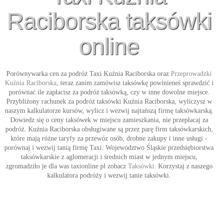
Raciborska taksówki
online
Porównywarka cen za podróż
Taxi Kuźnia Raciborska
oraz
Przeprowadzki
Kuźnia Raciborska
, teraz zanim zamówisz taksówkę powinieneś sprawdzić i
porównać ile zapłacisz za podróż taksówką, czy w inne dowolne miejsce.
Przybliżony rachunek za podróż
taksówki Kuźnia Raciborska
, wyliczysz w
naszym kalkulatorze kursów, wylicz i wezwij najtańszą firmę taksówkarską.
Dowiedz się o ceny taksówek w miejscu zamieszkania, nie przepłacaj za
podróż. Kuźnia Raciborska obsługiwane są przez parę firm taksówkarskich,
które mają różne taryfy za przewóz osób, drobne zakupy i inne usługi -
porównaj i wezwij tanią firmę
Taxi
. Województwo Śląskie przedsiębiorstwa
taksówkarskie z aglomeracji i średnich miast w jednym miejscu,
zgromadziło je dla was taxionline.pl zobacz
Taksówki
. Korzystaj z naszego
kalkulatora podróży i wezwij tanie
taksówki
.