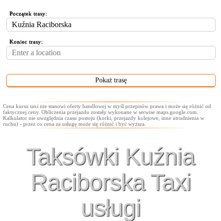
Początek trasy:
Koniec trasy:
Cena kursu taxi nie stanowi oferty handlowej w myśl przepisów prawa i może się różnić od
faktycznej ceny. Obliczenia przejazdu zostały wykonane w serwise maps.google.com.
Kalkulator nie uwzględnia czasu postoju (korki, przejazdy kolejowe, inne utrudnienia w
ruchu) - przez co cena za usługę może się różnić i być wyższa.
Taksówki Kuźnia
Raciborska Taxi
usługi