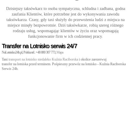
Dzisiejszy taksówkarz to osoba sympatyczna, schludna i zadbana, godna
zaufania Klientów, które potrzebne jest do wykonywania zawodu
taksówkarza. Czasy, gdy taxi służyły do przewożenia ludzi z miejsca na
miejsce minęły bezpowrotnie. Dziś taksówkarze, robią szereg różnego
rodzaju usług, wspomagając klientów w życiu oraz wspomagają
funkcjonowanie firm w ich codziennej pracy.
Transfer na Lotnisko serwis 24/7
NaLotnisko24h.pl, Polska tel.: +48 880 307 773,
Mapa
Tani
transport na lotnisko niedaleko Kuźnia Raciborska
i okolice zarezerwuj
transfer na lotniska przed terminem. Pośpieszny przewóz na lotnisko - Kuźnia Raciborska
Serwis 24h.