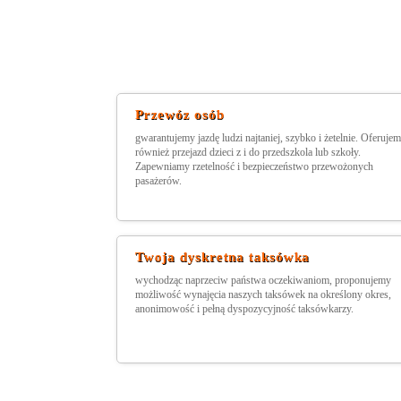
Przewóz osób
gwarantujemy jazdę ludzi najtaniej, szybko i żetelnie. Oferuje
również przejazd dzieci z i do przedszkola lub szkoły.
Zapewniamy rzetelność i bezpieczeństwo przewożonych
pasażerów.
Twoja dyskretna taksówka
wychodząc naprzeciw państwa oczekiwaniom, proponujemy
możliwość wynajęcia naszych taksówek na określony okres,
anonimowość i pełną dyspozycyjność taksówkarzy.