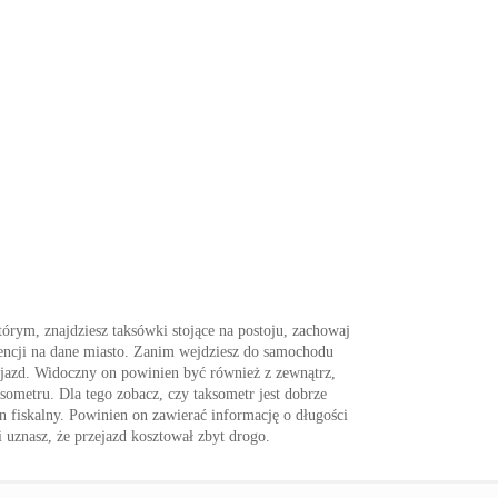
órym, znajdziesz taksówki stojące na postoju, zachowaj
cencji na dane miasto. Zanim wejdziesz do samochodu
ejazd. Widoczny on powinien być również z zewnątrz,
ksometru. Dla tego zobacz, czy taksometr jest dobrze
n fiskalny. Powinien on zawierać informację o długości
i uznasz, że przejazd kosztował zbyt drogo.