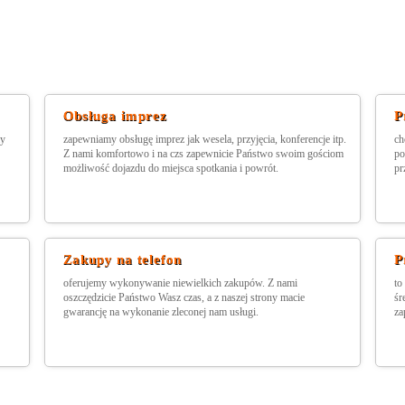
Obsługa imprez
P
my
zapewniamy obsługę imprez jak wesela, przyjęcia, konferencje itp.
ch
Z nami komfortowo i na czs zapewnicie Państwo swoim gościom
po
możliwość dojazdu do miejsca spotkania i powrót.
pr
Zakupy na telefon
P
oferujemy wykonywanie niewielkich zakupów. Z nami
to
oszczędzicie Państwo Wasz czas, a z naszej strony macie
śr
gwarancję na wykonanie zleconej nam usługi.
za