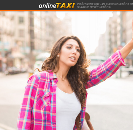
Porównujemy ceny Taxi Małomice taksówki cen
kalkulator kursów taksówką.