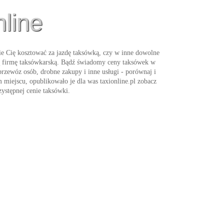
line
e Cię kosztować za jazdę taksówką, czy w inne dowolne
szą firmę taksówkarską. Bądź świadomy ceny taksówek w
przewóz osób, drobne zakupy i inne usługi - porównaj i
miejscu, opublikowało je dla was taxionline.pl zobacz
zystępnej cenie
taksówki
.