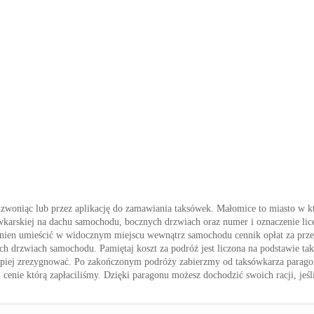
dzwoniąc lub przez aplikację do zamawiania taksówek. Małomice to miasto w kt
ówkarskiej na dachu samochodu, bocznych drzwiach oraz numer i oznaczenie li
owinien umieścić w widocznym miejscu wewnątrz samochodu cennik opłat za prz
nych drzwiach samochodu. Pamiętaj koszt za podróż jest liczona na podstawie ta
 – lepiej zrezygnować. Po zakończonym podróży zabierzmy od taksówkarza parago
 cenie którą zapłaciliśmy. Dzięki paragonu możesz dochodzić swoich racji, jeśl