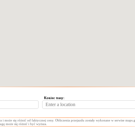
Koniec trasy:
a i może się różnić od faktycznej ceny. Obliczenia przejazdu zostały wykonane w serwise maps.g
ługę może się różnić i być wyższa.