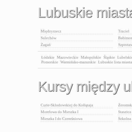
Lubuskie miast
Międzyrzecz
Trzciel
Sulechów
Babimos
Żagań
Szprota
Łódzkie
Mazowieckie
Małopolskie
Śląskie
Lubelski
Pomorskie
Warmińsko-mazurskie
Lubuskie lista miasta
Kursy między u
Curie-Skłodowskiej do Kołłątaja
Żeromsk
Morelowa do Mieszka I
Staszica
Mieszka I do Czereśniowa
Szkolna 