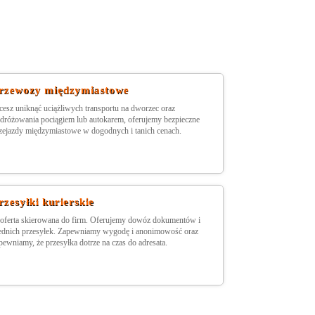
rzewozy międzymiastowe
cesz uniknąć uciążliwych transportu na dworzec oraz
dróżowania pociągiem lub autokarem, oferujemy bezpieczne
zejazdy międzymiastowe w dogodnych i tanich cenach.
rzesyłki kurierskie
 oferta skierowana do firm. Oferujemy dowóz dokumentów i
ednich przesyłek. Zapewniamy wygodę i anonimowość oraz
pewniamy, że przesyłka dotrze na czas do adresata.