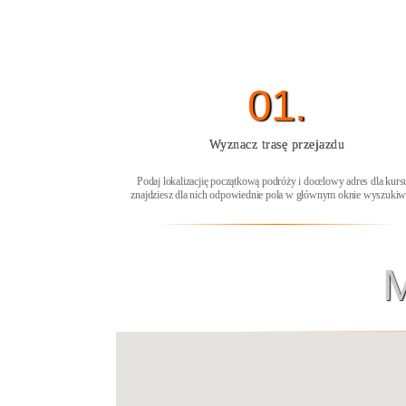
01.
Wyznacz trasę przejazdu
Podaj lokalizacjię początkową podróży i docelowy adres dla kurs
znajdziesz dla nich odpowiednie pola w głównym oknie wyszukiw
M