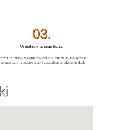
03.
Orientacyjna cena kursu
zt za kurs taksówką będzie zawierał cene minimalną, maksymalną i
rednią za kurs na podstawie taryf przdsiębiorstw taksówkarskich
ki