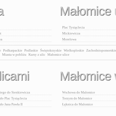
a
Małomice 
Plac Tysiąclecia
t
Mickiewicza
wa
Morelowa
e
Podkarpackie
Podlaskie
Świętokrzyskie
Wielkoploskie
Zachodniopomorski
Miasta w pobliżu
Kursy z ulic
Małomice ulice
licami
Małomice 
iego do Sienkiewicza
Wschowa do Malomice
 do Plac Tysiąclecia
Torzym do Malomice
do Jana Pawła II
Łęknica do Malomice