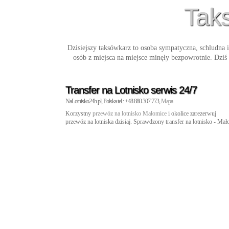
Taks
Dzisiejszy taksówkarz to osoba sympatyczna, schludna 
osób z miejsca na miejsce minęły bezpowrotnie. Dzi
Transfer na Lotnisko serwis 24/7
NaLotnisko24h.pl, Polska tel.: +48 880 307 773,
Mapa
Korzystny
przewóz na lotnisko Małomice
i okolice zarezerwuj
przewóz na lotniska dzisiaj. Sprawdzony transfer na lotnisko - Ma