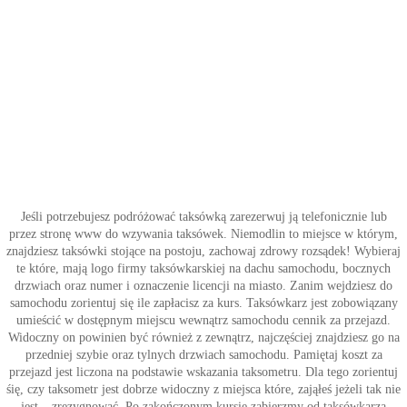
Jeśli potrzebujesz podróżować taksówką zarezerwuj ją telefonicznie lub
przez stronę www do wzywania taksówek. Niemodlin to miejsce w którym,
znajdziesz taksówki stojące na postoju, zachowaj zdrowy rozsądek! Wybieraj
te które, mają logo firmy taksówkarskiej na dachu samochodu, bocznych
drzwiach oraz numer i oznaczenie licencji na miasto. Zanim wejdziesz do
samochodu zorientuj się ile zapłacisz za kurs. Taksówkarz jest zobowiązany
umieścić w dostępnym miejscu wewnątrz samochodu cennik za przejazd.
Widoczny on powinien być również z zewnątrz, najczęściej znajdziesz go na
przedniej szybie oraz tylnych drzwiach samochodu. Pamiętaj koszt za
przejazd jest liczona na podstawie wskazania taksometru. Dla tego zorientuj
śię, czy taksometr jest dobrze widoczny z miejsca które, zająłeś jeżeli tak nie
jest – zrezygnować. Po zakończonym kursie zabierzmy od taksówkarza