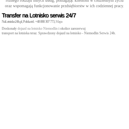
różnego rodzaju innych usług, pomagając klientom w codziennym życiu
oraz wspomagają funkcjonowanie przdsiębiorstw w ich codziennej pracy.
Transfer na Lotnisko serwis 24/7
NaLotnisko24h.pl, Polska tel.: +48 880 307 773,
Mapa
Doskonały
dojazd na lotnisko Niemodlin
i okolice zarezerwuj
transport na lotniska teraz. Sprawdzony dojazd na lotnisko - Niemodlin Serwis 24h.