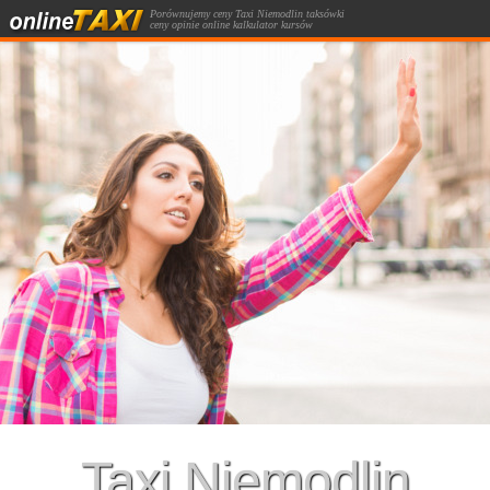
Porównujemy ceny Taxi Niemodlin taksówki
ceny opinie online kalkulator kursów
taksówką.
Taxi Niemodlin