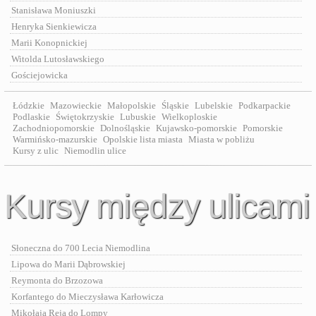
Stanisława Moniuszki
Henryka Sienkiewicza
Marii Konopnickiej
Witolda Lutosławskiego
Gościejowicka
Łódzkie
Mazowieckie
Małopolskie
Śląskie
Lubelskie
Podkarpackie
Podlaskie
Świętokrzyskie
Lubuskie
Wielkoploskie
Zachodniopomorskie
Dolnośląskie
Kujawsko-pomorskie
Pomorskie
Warmińsko-mazurskie
Opolskie lista miasta
Miasta w pobliżu
Kursy z ulic
Niemodlin ulice
Kursy między ulicami
Słoneczna do 700 Lecia Niemodlina
Lipowa do Marii Dąbrowskiej
Reymonta do Brzozowa
Korfantego do Mieczysława Karłowicza
Mikołaja Reja do Lompy