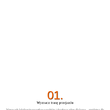
01.
Wyznacz trasę przejazdu
Wprowadz lokalizacjię początkową podróży i docelowy adres dla kursu – znajdziesz dla