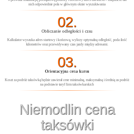
nich odpowiednie pola w głównym oknie wyszukiwania
02.
Obliczanie odległości i czsu
Kalkulator wyszuka adres startowy i końcową, wyliczy optymalną odległość, poda ilość
kilometrów oraz przewidywany czas jazdy między adresami.
03.
Orientacyjna cena kursu
Koszt za podróż taksówką będzie zawierał cene minimalną, maksymalną i średnią za podróż
na podstawie taryf firm taksówkarskich
Niemodlin cena
taksówki