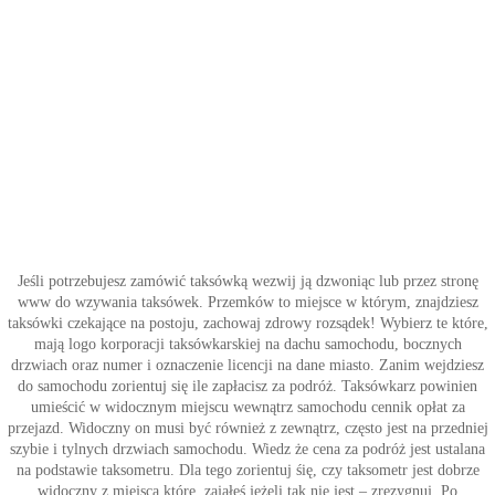
Jeśli potrzebujesz zamówić taksówką wezwij ją dzwoniąc lub przez stronę
www do wzywania taksówek. Przemków to miejsce w którym, znajdziesz
taksówki czekające na postoju, zachowaj zdrowy rozsądek! Wybierz te które,
mają logo korporacji taksówkarskiej na dachu samochodu, bocznych
drzwiach oraz numer i oznaczenie licencji na dane miasto. Zanim wejdziesz
do samochodu zorientuj się ile zapłacisz za podróż. Taksówkarz powinien
umieścić w widocznym miejscu wewnątrz samochodu cennik opłat za
przejazd. Widoczny on musi być również z zewnątrz, często jest na przedniej
szybie i tylnych drzwiach samochodu. Wiedz że cena za podróż jest ustalana
na podstawie taksometru. Dla tego zorientuj śię, czy taksometr jest dobrze
widoczny z miejsca które, zająłeś jeżeli tak nie jest – zrezygnuj. Po