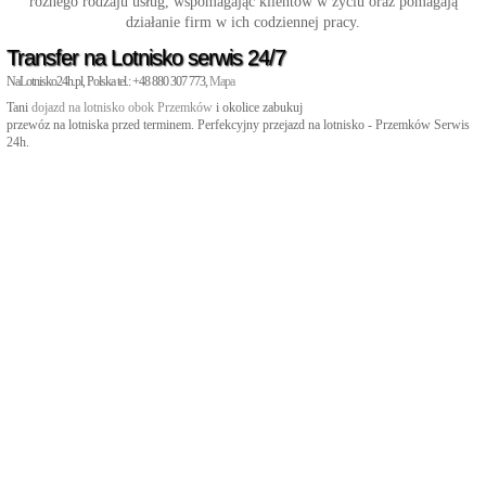
różnego rodzaju usług, wspomagając klientów w życiu oraz pomagają
działanie firm w ich codziennej pracy.
Transfer na Lotnisko serwis 24/7
NaLotnisko24h.pl, Polska tel.: +48 880 307 773,
Mapa
Tani
dojazd na lotnisko obok Przemków
i okolice zabukuj
przewóz na lotniska przed terminem. Perfekcyjny przejazd na lotnisko - Przemków Serwis
24h.