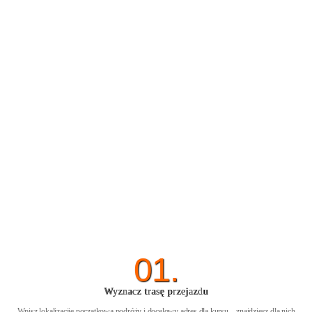
01.
Wyznacz trasę przejazdu
Wpisz lokalizacjię początkową podróży i docelowy adres dla kursu – znajdziesz dla nich