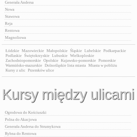
Generała Andersa
Nowa
Stawowa
Reja
Rentowa
Magnoliowa
Łódzkie
Mazowieckie
Małopolskie
Śląskie
Lubelskie
Podkarpackie
Podlaskie
Świętokrzyskie
Lubuskie
Wielkoploskie
Zachodniopomorskie
Opolskie
Kujawsko-pomorskie
Pomorskie
Warmińsko-mazurskie
Dolnośląskie lista miasta
Miasta w pobliżu
Kursy z ulic
Przemków ulice
Kursy między ulicami
Ogrodowa do Kościuszki
Polna do Akacjowa
Generała Andersa do Strumykowa
Rybna do Rentowa