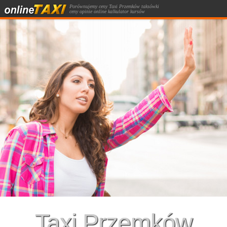
Porównujemy ceny Taxi Przemków taksówki
ceny opinie online kalkulator kursów
taksówką.
Taxi Przemków