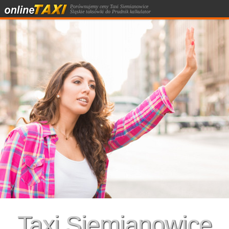
Porównujemy ceny Taxi Siemianowice
Śląskie taksówki do Prudnik kalkulator
kursów taksówką.
Taxi Siemianowice