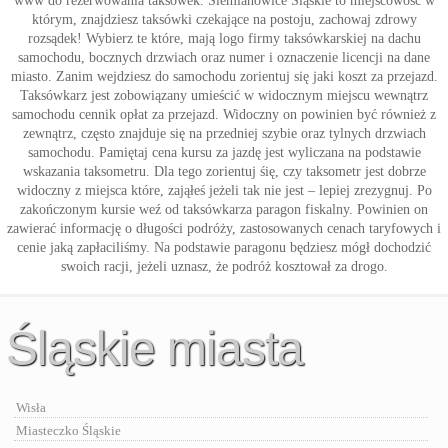
www do rezerwowania taksówek. Siemianowice Śląskie to miejscowość w
którym, znajdziesz taksówki czekające na postoju, zachowaj zdrowy
rozsądek! Wybierz te które, mają logo firmy taksówkarskiej na dachu
samochodu, bocznych drzwiach oraz numer i oznaczenie licencji na dane
miasto. Zanim wejdziesz do samochodu zorientuj się jaki koszt za przejazd.
Taksówkarz jest zobowiązany umieścić w widocznym miejscu wewnątrz
samochodu cennik opłat za przejazd. Widoczny on powinien być również z
zewnątrz, często znajduje się na przedniej szybie oraz tylnych drzwiach
samochodu. Pamiętaj cena kursu za jazdę jest wyliczana na podstawie
wskazania taksometru. Dla tego zorientuj śię, czy taksometr jest dobrze
widoczny z miejsca które, zająłeś jeżeli tak nie jest – lepiej zrezygnuj. Po
zakończonym kursie weź od taksówkarza paragon fiskalny. Powinien on
zawierać informację o długości podróży, zastosowanych cenach taryfowych i
cenie jaką zapłaciliśmy. Na podstawie paragonu będziesz mógł dochodzić
swoich racji, jeżeli uznasz, że podróż kosztował za drogo.
Śląskie miasta
Wisła
Miasteczko Śląskie