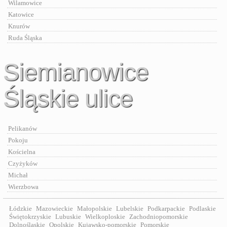
Wilamowice
Katowice
Knurów
Ruda Śląska
Siemianowice
Śląskie ulice
Pelikanów
Pokoju
Kościelna
Czyżyków
Michał
Wierzbowa
Łódzkie
Mazowieckie
Małopolskie
Lubelskie
Podkarpackie
Podlaskie
Świętokrzyskie
Lubuskie
Wielkoploskie
Zachodniopomorskie
Dolnośląskie
Opolskie
Kujawsko-pomorskie
Pomorskie