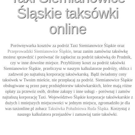
Śląskie taksówki
online
Porównywarka kosztów za podróż
Taxi Siemianowice Śląskie
oraz
Przeprowadzki Siemianowice Śląskie
, teraz zanim zamówisz taksówkę
możesz sprawdzić i porównać ile zapłacisz za podróż taksówką do Prudnik,
czy w inne dowolne miejsce. Przybliżony koszt za podróż
taksówki
Siemianowice Śląskie
, przeliczysz w naszym kalkulatorze podróży, oblicz i
zadzwoń po najtańszą korporację taksówkarską. Bądź świadomy ceny
taksówek w Twoim mieście, nie przepłacaj za podróż. Siemianowice Śląskie
obsługiwane są przez parę przdsiębiorstw taksówkarskich, które mają różne
opłaty za przewóz osób, drobne zakupy i inne usługi - porównaj i zamów
najtańszą korporację
Taxi
. Województwo Śląskie korporacje taksówkarskie z
dużych i mniejszych miejscowości w jednym miejscu, zgromadziło je dla
was taxionline.pl zobacz
Taksówka Południowa Ruda Śląska
. Korzystaj z
naszego kalkulatora przejazdów i zamawiaj tanie
taksówki
.