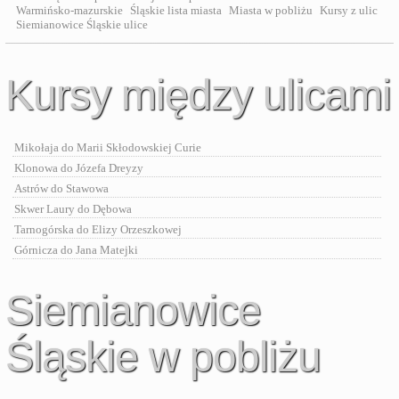
Warmińsko-mazurskie
Śląskie lista miasta
Miasta w pobliżu
Kursy z ulic
Siemianowice Śląskie ulice
Kursy między ulicami
Mikołaja do Marii Skłodowskiej Curie
Klonowa do Józefa Dreyzy
Astrów do Stawowa
Skwer Laury do Dębowa
Tarnogórska do Elizy Orzeszkowej
Górnicza do Jana Matejki
Siemianowice
Śląskie w pobliżu