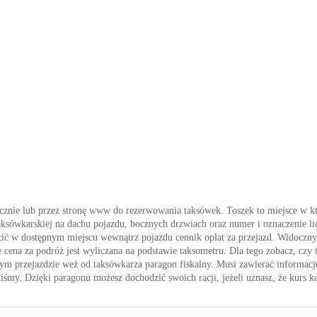
icznie lub przez stronę www do rezerwowania taksówek. Toszek to miejsce w kt
aksówkarskiej na dachu pojazdu, bocznych drzwiach oraz numer i oznaczenie lic
ić w dostępnym miejscu wewnątrz pojazdu cennik opłat za przejazd. Widoczny 
 cena za podróż jest wyliczana na podstawie taksometru. Dla tego zobacz, czy t
onym przejazdzie weź od taksówkarza paragon fiskalny. Musi zawierać informacj
iliśmy. Dzięki paragonu możesz dochodzić swoich racji, jeżeli uznasz, że kurs k