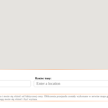
Koniec trasy:
a i może się różnić od faktycznej ceny. Obliczenia przejazdu zostały wykonane w serwise maps.g
ługę może się różnić i być wyższa.