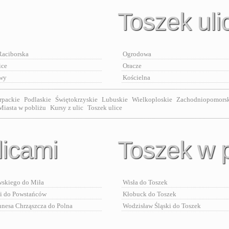
Toszek uli
Raciborska
Ogrodowa
ice
Oracze
owy
Kościelna
rpackie
Podlaskie
Świętokrzyskie
Lubuskie
Wielkoploskie
Zachodniopomors
Miasta w pobliżu
Kursy z ulic
Toszek ulice
licami
Toszek w 
skiego do Miła
Wisła do Toszek
i do Powstańców
Kłobuck do Toszek
nnesa Chrząszcza do Polna
Wodzisław Śląski do Toszek