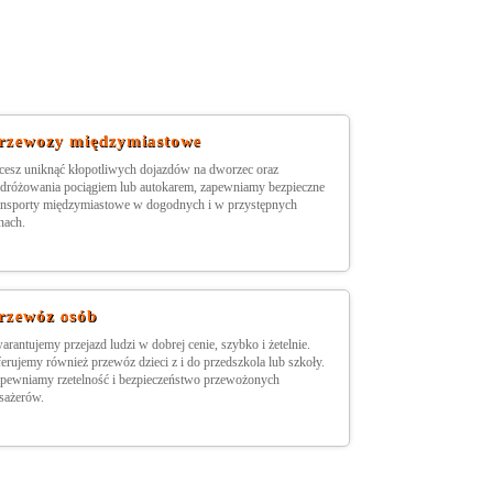
rzewozy międzymiastowe
cesz uniknąć kłopotliwych dojazdów na dworzec oraz
dróżowania pociągiem lub autokarem, zapewniamy bezpieczne
ansporty międzymiastowe w dogodnych i w przystępnych
nach.
rzewóz osób
arantujemy przejazd ludzi w dobrej cenie, szybko i żetelnie.
erujemy również przewóz dzieci z i do przedszkola lub szkoły.
pewniamy rzetelność i bezpieczeństwo przewożonych
sażerów.