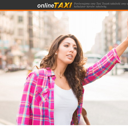
Porównujemy ceny Taxi Toszek taksówki ceny o
kalkulator kursów taksówką.