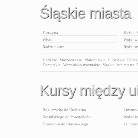
Śląskie miasta
Pszczyna
Kuźnia 
Wisła
Wojkow
Radzionków
Rydułt
Łódzkie
Mazowieckie
Małopolskie
Lubelskie
Podka
Pomorskie
Warmińsko-mazurskie
Śląskie lista miasta
Kursy między u
Boguszycka do Kościelna
Limanow
Krasińskiego do Powstańców
Wolnośc
Dworcowa do Krasińskiego
ks. Joha