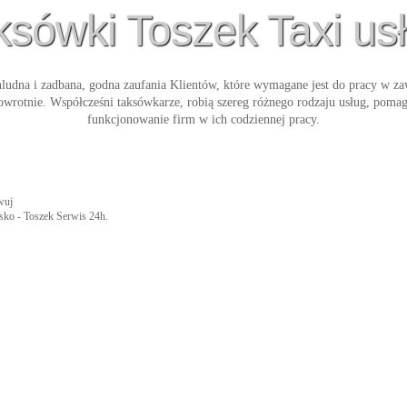
ksówki Toszek Taxi usł
hludna i zadbana, godna zaufania Klientów, które wymagane jest do pracy w z
powrotnie. Współcześni taksówkarze, robią szereg różnego rodzaju usług, pom
funkcjonowanie firm w ich codziennej pracy.
wuj
isko - Toszek Serwis 24h.