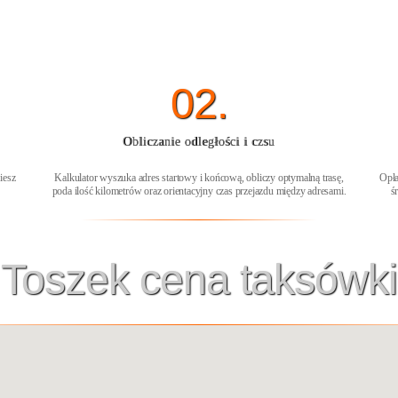
02.
Obliczanie odległości i czsu
iesz
Kalkulator wyszuka adres startowy i końcową, obliczy optymalną trasę,
Opła
poda ilość kilometrów oraz orientacyjny czas przejazdu między adresami.
ś
Toszek cena taksówki