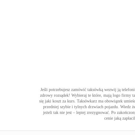
Jeśli potrzebujesz zamówić taksówką wezwij ją telefon
zdrowy rozsądek! Wybieraj te które, mają logo firmy t
się jaki koszt za kurs. Taksówkarz ma obowiązek umieśc
przedniej szybie i tylnych drzwiach pojazdu. Wiedz że
jeżeli tak nie jest – lepiej zrezygnować. Po zakończ
cenie jaką zapłac