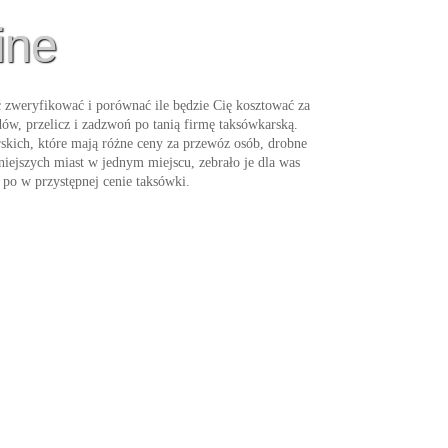
ine
 zweryfikować i porównać ile będzie Cię kosztować za
dów, przelicz i zadzwoń po tanią firmę taksówkarską.
rskich, które mają różne ceny za przewóz osób, drobne
iejszych miast w jednym miejscu, zebrało je dla was
ń po w przystępnej cenie
taksówki
.