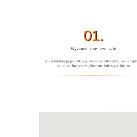
01.
Wyznacz trasę przejazdu
Wpisz lokalizacjię początkową i docelowy adres dla kursu – znajdz
dla nich osobne pola w głównym oknie wyszukiwania