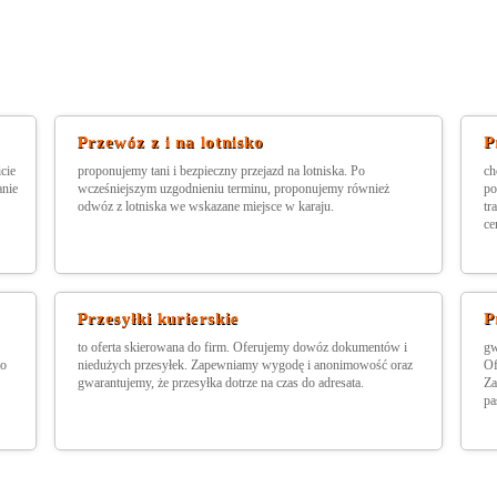
Przewóz z i na lotnisko
P
cie
proponujemy tani i bezpieczny przejazd na lotniska. Po
ch
anie
wcześniejszym uzgodnieniu terminu, proponujemy również
po
odwóz z lotniska we wskazane miejsce w karaju.
tr
ce
Przesyłki kurierskie
P
to oferta skierowana do firm. Oferujemy dowóz dokumentów i
gw
wo
niedużych przesyłek. Zapewniamy wygodę i anonimowość oraz
Of
gwarantujemy, że przesyłka dotrze na czas do adresata.
Za
pa