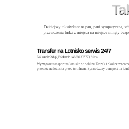
Ta
Dzisiejszy taksówkarz to pan, pani sympatyczna, sc
przewożenia ludzi z miejsca na miejsce minęły bez
Transfer na Lotnisko serwis 24/7
NaLotnisko24h.pl, Polska tel.: +48 880 307 773,
Mapa
Wymagasz
transport na lotnisko w pobliżu Toszek
i okolice zarezer
przewóz na lotniska przed terminem. Sprawdzony transport na lotn