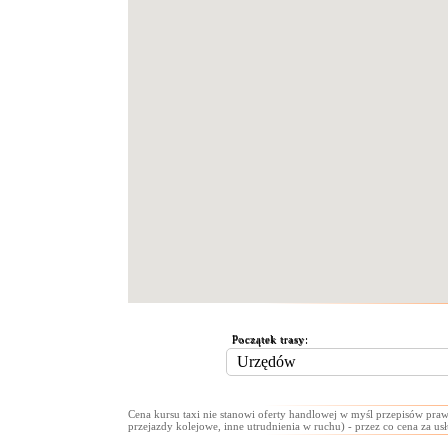
Początek trasy:
Cena kursu taxi nie stanowi oferty handlowej w myśl przepisów praw
przejazdy kolejowe, inne utrudnienia w ruchu) - przez co cena za us