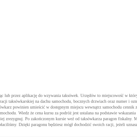
c lub przez aplikację do wzywania taksówek. Urzędów to miejscowość w którym
racji taksówkarskiej na dachu samochodu, bocznych drzwiach oraz numer i ozna
aksówkarz powinien umieścić w dostępnym miejscu wewnątrz samochodu cennik 
 samochodu. Wiedz że cena kursu za podróż jest ustalana na podstawie wskazania
 lepiej zrezygnuj. Po zakończonym kursie weź od taksówkarza paragon fiskalny. 
płaciliśmy. Dzięki paragonu będziesz mógł dochodzić swoich racji, jeżeli uznas