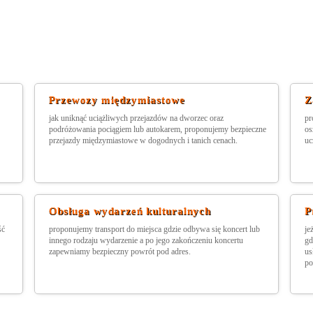
Przewozy międzymiastowe
Z
jak uniknąć uciążliwych przejazdów na dworzec oraz
pr
podróżowania pociągiem lub autokarem, proponujemy bezpieczne
os
przejazdy międzymiastowe w dogodnych i tanich cenach.
uc
Obsługa wydarzeń kulturalnych
P
ść
proponujemy transport do miejsca gdzie odbywa się koncert lub
je
innego rodzaju wydarzenie a po jego zakończeniu koncertu
gd
zapewniamy bezpieczny powrót pod adres.
us
po