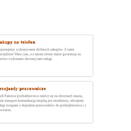
akupy na telefon
oponujemy wykonywanie drobnych zakupów. Z nami
zczędzicie Wasz czas, a z naszej strony macie gwarancję na
zciwe wykonanie zleconej nam usługi.
rzejazdy pracownicze
żeli Państwa przdsiębiorstwo mieści się na obrzeżach miasta,
zie transport komunikacją miejską jest utrudniony, oferujemy
ługi związane z dojazdem pracowników do przdsiębiorstwa i z
wrotem.