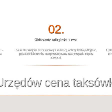
02.
Obliczanie odległości i czsu
u –
Kalkulator znajdzie adres startowy i końcową, obliczy krótką odległość,
Opła
ia
poda ilość kilometrów oraz przewidywany czas przejazdu między
i ś
adresami.
Urzędów cena taksówk