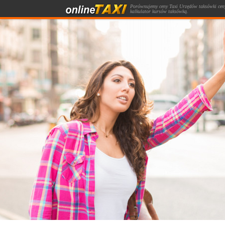
Porównujemy ceny Taxi Urzędów taksówki ceny
kalkulator kursów taksówką.