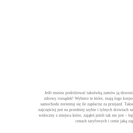
Jeśli musisz podróżować taksówką zamów ją dzwonią
zdrowy rozsądek! Wybierz te które, mają logo korpo
samochodu zorientuj się ile zapłacisz za przejazd. T
najczęściej jest na przedniej szybie i tylnych drzwiach
widoczny z miejsca które, zająłeś jeżeli tak nie jest –
cenach taryfowych i cenie jaką za