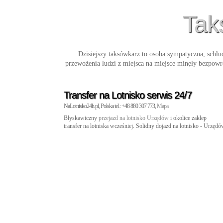
Tak
Dzisiejszy taksówkarz to osoba sympatyczna, schlud
przewożenia ludzi z miejsca na miejsce minęły bezpowr
Transfer na Lotnisko serwis 24/7
NaLotnisko24h.pl, Polska tel.: +48 880 307 773,
Mapa
Błyskawiczny
przejazd na lotnisko Urzędów
i okolice zaklep
transfer na lotniska wcześniej. Solidny dojazd na lotnisko - Urzęd