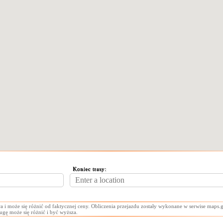
Koniec trasy:
a i może się różnić od faktycznej ceny. Obliczenia przejazdu zostały wykonane w serwise maps.g
ługę może się różnić i być wyższa.