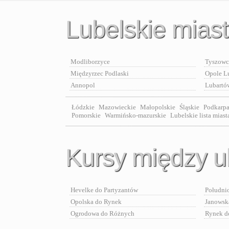
Lubelskie mias
Modliborzyce
Tyszowc
Międzyrzec Podlaski
Opole L
Annopol
Lubartó
Łódzkie
Mazowieckie
Małopolskie
Śląskie
Podkarpa
Pomorskie
Warmińsko-mazurskie
Lubelskie lista miast
Kursy między u
Hevelke do Partyzantów
Południ
Opolska do Rynek
Janowsk
Ogrodowa do Różnych
Rynek d