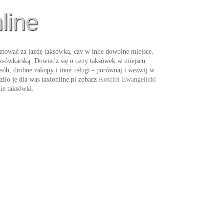
line
ztować za jazdę taksówką, czy w inne dowolne miejsce.
taksówkarską. Dowiedz się o ceny taksówek w miejscu
osób, drobne zakupy i inne usługi - porównaj i wezwij w
ło je dla was taxionline.pl zobacz
Kościoł Ewangelicki
nie
taksówki
.