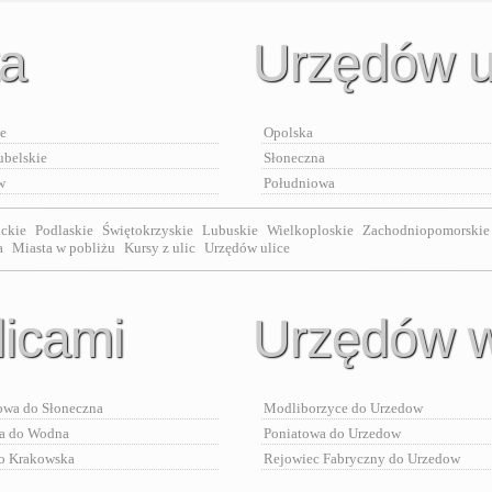
ta
Urzędów u
e
Opolska
ubelskie
Słoneczna
w
Południowa
ckie
Podlaskie
Świętokrzyskie
Lubuskie
Wielkoploskie
Zachodniopomorskie
a
Miasta w pobliżu
Kursy z ulic
Urzędów ulice
licami
Urzędów w
owa do Słoneczna
Modliborzyce do Urzedow
a do Wodna
Poniatowa do Urzedow
o Krakowska
Rejowiec Fabryczny do Urzedow