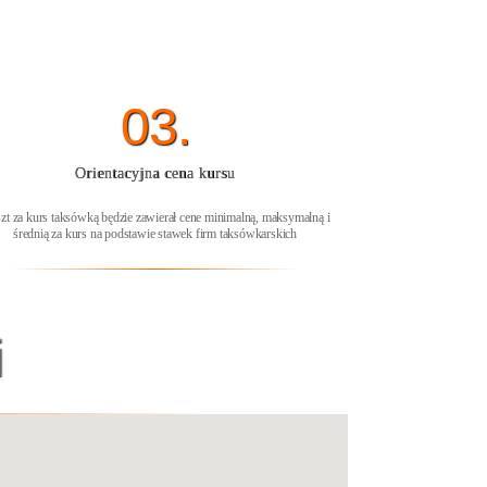
03.
Orientacyjna cena kursu
zt za kurs taksówką będzie zawierał cene minimalną, maksymalną i
średnią za kurs na podstawie stawek firm taksówkarskich
i