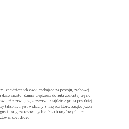
m, znajdziesz taksówki czekające na postoju, zachowaj
 dane miasto. Zanim wejdziesz do auta zorientuj się ile
wnież z zewnątrz, zazwyczaj znajdziesz go na przedniej
y taksometr jest widziany z miejsca które, zająłeś jeżeli
gości trasy, zastosowanych opłatach taryfowych i cenie
sztował zbyt drogo.