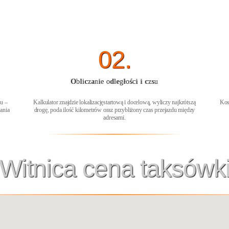
02.
Obliczanie odległości i czsu
su –
Kalkulator znajdzie lokalizacjęstartową i docelową, wyliczy najkrótszą
Kos
ania
drogę, poda ilość kilometrów oraz przybliżony czas przejazdu między
adresami.
Witnica cena taksówk