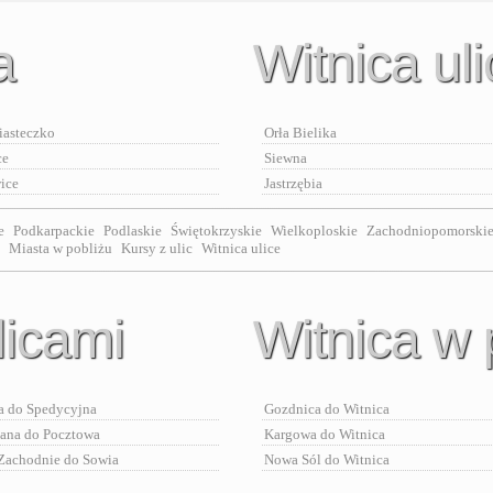
a
Witnica ul
asteczko
Orła Bielika
ce
Siewna
ice
Jastrzębia
e
Podkarpackie
Podlaskie
Świętokrzyskie
Wielkoploskie
Zachodniopomorski
Miasta w pobliżu
Kursy z ulic
Witnica ulice
licami
Witnica w 
a do Spedycyjna
Gozdnica do Witnica
iana do Pocztowa
Kargowa do Witnica
 Zachodnie do Sowia
Nowa Sól do Witnica