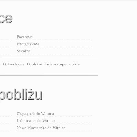
ice
Pocztowa
Energetyków
Szkolna
e
Dolnośląskie
Opolskie
Kujawsko-pomorskie
pobliżu
Zbąszynek do Witnica
Lubniewice do Witnica
Nowe Miasteczko do Witnica