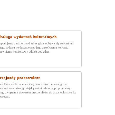
bsługa wydarzeń kulturalnych
oponujemy transport pod adres gdzie odbywa się koncert lub
nego rodzaju wydarzenie a po jego zakończeniu koncertu
pewniamy komfortowy odwóz pod adres.
rzejazdy pracownicze
żeli Państwa firma mieści się na obrzeżach miasta, gdzie
ansport komunikacją miejską jest utrudniony, proponujemy
ługi związane z dowozem pracowników do przdsiębiorstwa i z
wrotem.