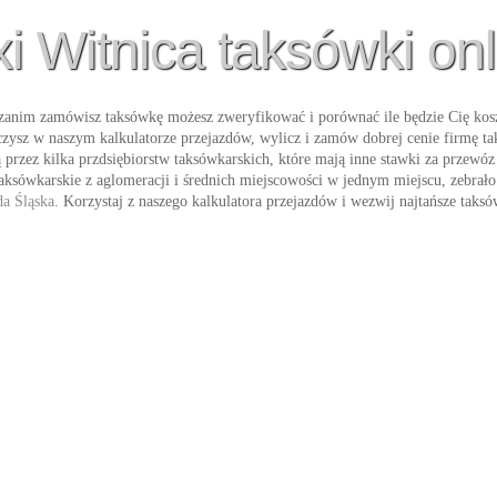
xi Witnica taksówki onl
zanim zamówisz taksówkę możesz zweryfikować i porównać ile będzie Cię kosz
iczysz w naszym kalkulatorze przejazdów, wylicz i zamów dobrej cenie firmę
są przez kilka przdsiębiorstw taksówkarskich, które mają inne stawki za przewó
sówkarskie z aglomeracji i średnich miejscowości w jednym miejscu, zebrało 
a Śląska
. Korzystaj z naszego kalkulatora przejazdów i wezwij najtańsze
taksó