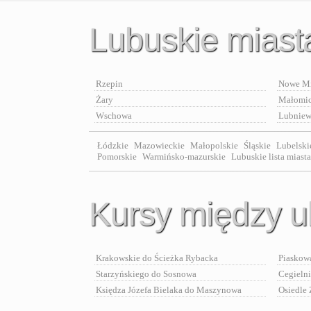
Lubuskie miast
Rzepin
Nowe Mi
Żary
Małomi
Wschowa
Lubniew
Łódzkie
Mazowieckie
Małopolskie
Śląskie
Lubelski
Pomorskie
Warmińsko-mazurskie
Lubuskie lista miasta
Kursy między u
Krakowskie do Ścieżka Rybacka
Piaskow
Starzyńskiego do Sosnowa
Cegieln
Księdza Józefa Bielaka do Maszynowa
Osiedle