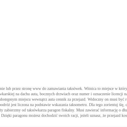
nie lub przez stronę www do zamawiania taksówek. Witnica to miejsce w który
wkarskiej na dachu auta, bocznych drzwiach oraz numer i oznaczenie licencji na
 dostępnym miejscu wewnątrz auta cennik za przejazd. Widoczny on musi być ró
odróż jest liczona na podstawie wskazania taksometru. Dla tego zorientuj śię, cz
ży zabierzmy od taksówkarza paragon fiskalny. Musi zawierać informację o dłu
. Dzięki paragonu możesz dochodzić swoich racji, jeżeli uznasz, że przejazd ko