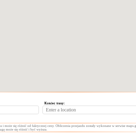
Koniec trasy:
a i może się różnić od faktycznej ceny. Obliczenia przejazdu zostały wykonane w serwise maps.g
ługę może się różnić i być wyższa.