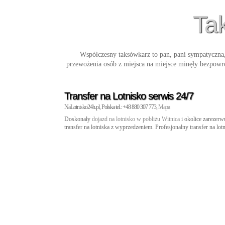
Tak
Współczesny taksówkarz to pan, pani sympatyczna,
przewożenia osób z miejsca na miejsce minęły bezpowr
Transfer na Lotnisko serwis 24/7
NaLotnisko24h.pl, Polska tel.: +48 880 307 773,
Mapa
Doskonały
dojazd na lotnisko w pobliżu Witnica
i okolice zarezerw
transfer na lotniska z wyprzedzeniem. Profesjonalny transfer na lot