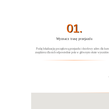
01.
Wyznacz trasę przejazdu
Podaj lokalizacjię początkową przejazdu i docelowy adres dla kur
znajdziesz dla nich odpowiednie pola w głównym oknie wyszukiw