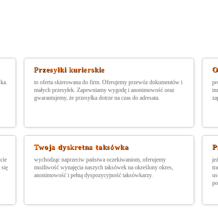
Przesyłki kurierskie
O
ska.
to oferta skierowana do firm. Oferujemy przewóz dokumentów i
pr
małych przesyłek. Zapewniamy wygodę i anonimowość oraz
in
gwarantujemy, że przesyłka dotrze na czas do adresata.
za
Twoja dyskretna taksówka
P
cie
wychodząc naprzeciw państwa oczekiwaniom, oferujemy
je
 się
możliwość wynajęcia naszych taksówek na określony okres,
tr
anonimowość i pełną dyspozycyjność taksówkarzy.
us
po