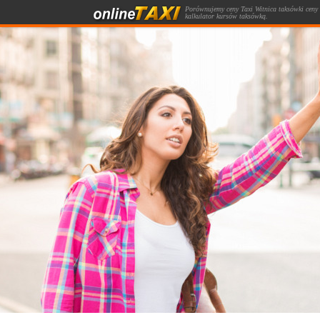
Porównujemy ceny Taxi Witnica taksówki ceny 
kalkulator kursów taksówką.