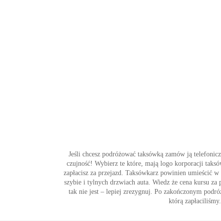
Jeśli chcesz podróżować taksówką zamów ją telefonicz
czujność! Wybierz te które, mają logo korporacji taksó
zapłacisz za przejazd. Taksówkarz powinien umieścić w
szybie i tylnych drzwiach auta. Wiedz że cena kursu za p
tak nie jest – lepiej zrezygnuj. Po zakończonym podró
którą zapłaciliśmy